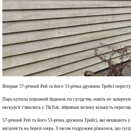
Вперше 57-річний Рей та його 53-річна дружина Трейсі переступ
Пара купила порожній будинок по сусідству, навіть не зазирн
екскурсії з’явились у TikTok, зібравши велику кількість перегля
57-річний Рей та його 53-річна дружина Трейсі, які мешкають 
місцевість на березі озера. З часом подружжя дізналося, що сус