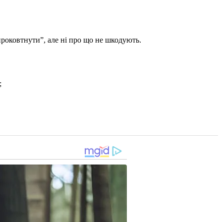
 проковтнути”, але ні про що не шкодують.
;