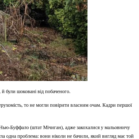
 й були шоковані від побаченого.
рухомість, то не могли повірити власним очам. Кадри першої
у Нью-Буффало (штат Мічиган), адже закохалися у мальовничу
ула одна проблема: вони ніколи не бачили, який вигляд має той