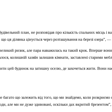
дівельний план, не розповідав про кількість спальних місць і ван
 що ця ділянка цінується через розташування на березі озера”, — 
великий ризик, але пара наважилась на такий крок. Вперше вони 
алося, колишній хазяїн залишив кімнати, заставлені старими меб
рити цей будинок на затишну оселю, де захочеться жити. Вони на
е багато що залежить від того, що ми знайдемо, коли розкриємо 
оди, але ми не дуже здивовані, оскільки дах вкритий брезентом”