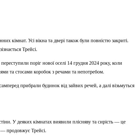
них кімнат. Усі вікна та двері також були повністю закриті.
зізнається Трейсі.
переступили поріг нової оселі 14 грудня 2024 року, коли
лями та стосами коробок з речами та непотребом.
самперед прибрали будинок від зайвих речей, а далі візьмуться
стіни. У деяких кімнатах виявили плісняву та сирість — це
, — продовжує Трейсі.