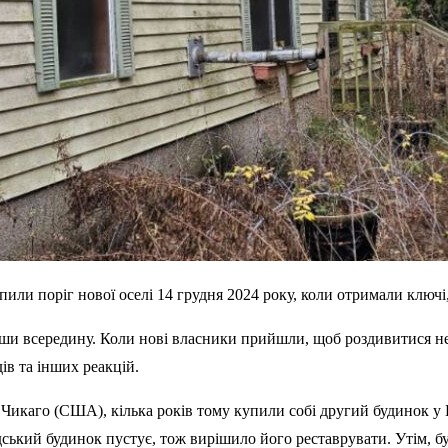
или поріг нової оселі 14 грудня 2024 року, коли отримали ключі,
увши всередину. Коли нові власники прийшли, щоб роздивитися не
дів та інших реакцій.
у Чикаго (США), кілька років тому купили собі другий будинок 
ідський будинок пустує, тож вирішило його реставрувати. Утім, б