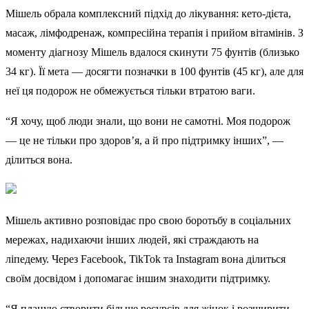
Мішель обрала комплексний підхід до лікування: кето-дієта,
масаж, лімфодренаж, компресійна терапія і прийом вітамінів. З
моменту діагнозу Мішель вдалося скинути 75 фунтів (близько
34 кг). Її мета — досягти позначки в 100 фунтів (45 кг), але для
неї ця подорож не обмежується тільки втратою ваги.
“Я хочу, щоб люди знали, що вони не самотні. Моя подорож
— це не тільки про здоров’я, а й про підтримку інших”, —
ділиться вона.
Мішель активно розповідає про свою боротьбу в соціальних
мережах, надихаючи інших людей, які страждають на
ліпедему. Через Facebook, TikTok та Instagram вона ділиться
своїм досвідом і допомагає іншим знаходити підтримку.
“Я планую створити більше ресурсів для жінок і розширити