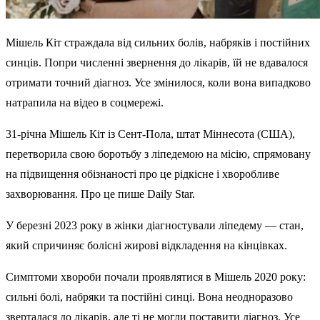
Мішель Кіт страждала від сильних болів, набряків і постійних
синців. Попри численні звернення до лікарів, їй не вдавалося
отримати точний діагноз. Усе змінилося, коли вона випадково
натрапила на відео в соцмережі.
31-річна Мішель Кіт із Сент-Пола, штат Міннесота (США),
перетворила свою боротьбу з ліпедемою на місію, спрямовану
на підвищення обізнаності про це рідкісне і хворобливе
захворювання. Про це пише Daily Star.
У березні 2023 року в жінки діагностували ліпедему — стан,
який спричиняє болісні жирові відкладення на кінцівках.
Симптоми хвороби почали проявлятися в Мішель 2020 року:
сильні болі, набряки та постійні синці. Вона неодноразово
зверталася до лікарів, але ті не могли поставити діагноз. Усе