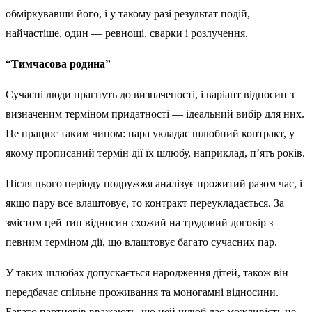
обміркувавши його, і у такому разі результат подій,
найчастіше, один — ревнощі, сварки і розлучення.
“Тимчасова родина”
Сучасні люди прагнуть до визначеності, і варіант відносин з
визначеним терміном придатності — ідеальний вибір для них.
Це працює таким чином: пара укладає шлюбний контракт, у
якому прописаний термін дії їх шлюбу, наприклад, п’ять років.
Після цього періоду подружжя аналізує прожитий разом час, і
якщо пару все влаштовує, то контракт переукладається. За
змістом цей тип відносин схожий на трудовий договір з
певним терміном дії, що влаштовує багато сучасних пар.
У таких шлюбах допускається народження дітей, також він
передбачає спільне проживання та моногамні відносини.
Багато партнерів вважають, що цей шлюб дає можливість не