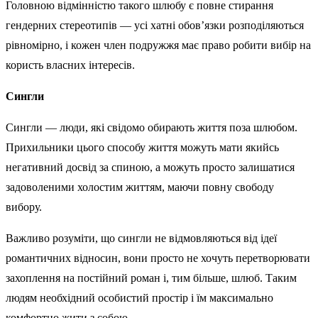
Головною відмінністю такого шлюбу є повне стирання
гендерних стереотипів — усі хатні обов’язки розподіляються
рівномірно, і кожен член подружжя має право робити вибір на
користь власних інтересів.
Сингли
Сингли — люди, які свідомо обирають життя поза шлюбом.
Прихильники цього способу життя можуть мати якийсь
негативний досвід за спиною, а можуть просто залишатися
задоволеними холостим життям, маючи повну свободу
вибору.
Важливо розуміти, що сингли не відмовляються від ідеї
романтичних відносин, вони просто не хочуть перетворювати
захоплення на постійний роман і, тим більше, шлюб. Таким
людям необхідний особистий простір і їм максимально
комфортно жити з собою.