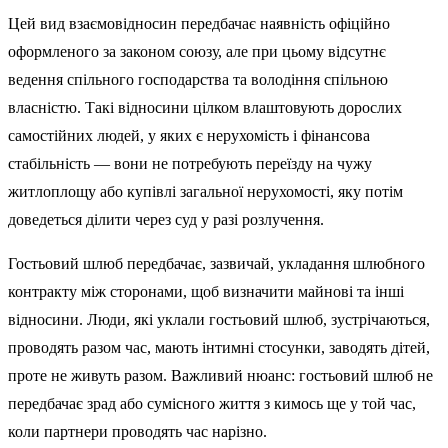
Цей вид взаємовідносин передбачає наявність офіційно
оформленого за законом союзу, але при цьому відсутнє
ведення спільного господарства та володіння спільною
власністю. Такі відносини цілком влаштовують дорослих
самостійних людей, у яких є нерухомість і фінансова
стабільність — вони не потребують переїзду на чужу
житлоплощу або купівлі загальної нерухомості, яку потім
доведеться ділити через суд у разі розлучення.
Гостьовий шлюб передбачає, зазвичай, укладання шлюбного
контракту між сторонами, щоб визначити майнові та інші
відносини. Люди, які уклали гостьовий шлюб, зустрічаються,
проводять разом час, мають інтимні стосунки, заводять дітей,
проте не живуть разом. Важливий нюанс: гостьовий шлюб не
передбачає зрад або сумісного життя з кимось ще у той час,
коли партнери проводять час нарізно.