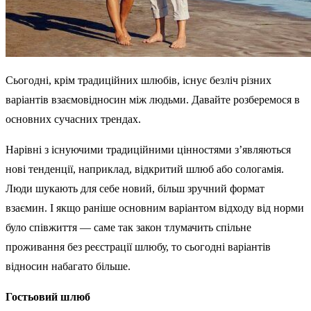
Сьогодні, крім традиційних шлюбів, існує безліч різних
варіантів взаємовідносин між людьми. Давайте розберемося в
основних сучасних трендах.
Нарівні з існуючими традиційними цінностями з’являються
нові тенденції, наприклад, відкритий шлюб або сологамія.
Люди шукають для себе новий, більш зручний формат
взаємин. І якщо раніше основним варіантом відходу від норми
було співжиття — саме так закон тлумачить спільне
проживання без реєстрації шлюбу, то сьогодні варіантів
відносин набагато більше.
Гостьовий шлюб