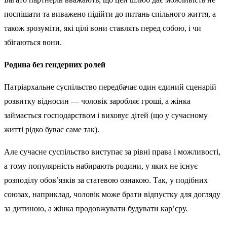
поспішати та виважено підійти до питань спільного життя, а
також зрозуміти, які цілі вони ставлять перед собою, і чи
збігаються вони.
Родина без гендерних ролей
Патріархальне суспільство передбачає один єдиний сценарій
розвитку відносин — чоловік заробляє гроші, а жінка
займається господарством і виховує дітей (що у сучасному
житті рідко буває саме так).
Але сучасне суспільство виступає за рівні права і можливості,
а тому популярність набирають родини, у яких не існує
розподілу обов’язків за статевою ознакою. Так, у подібних
союзах, наприклад, чоловік може брати відпустку для догляду
за дитиною, а жінка продовжувати будувати кар’єру.