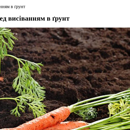
нням в ґрунт
ед висіванням в ґрунт