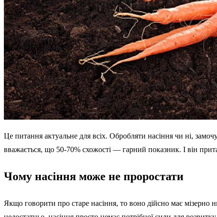
Це питання актуальне для всіх. Обробляти насіння чи ні, замоч
вважається, що 50-70% схожості — гарний показник. І він прита
Чому насіння може не проростати
Якщо говорити про старе насіння, то воно дійсно має мізерно ни
недостатньо, насіння просто немає потрібної сили для розвитку