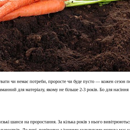
увати чи немає потреби, проросте чи буде пусто — кожен сезон п
манний для матеріалу, якому не більше 2-3 років. Бо для насіння
зькі шанси на проростання. За кілька років з нього вивітрюються 
 паростків. До речі, порівняно з іншими культурами морква має 