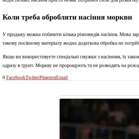
Коли треба обробляти насіння моркви
У продажу можна побачити кілька різновидів насіння. Мова зара
такому посівному матеріалу жодна додаткова обробка не потріб
Якщо ви використовуєте спеціальні смужки з насінням, їх так
одразу в ґрунт. Моркву не пророщують та не розводять на розс
0
Facebook
Twitter
Pinterest
Email