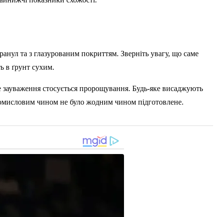
ранул та з глазурованим покриттям. Зверніть увагу, що саме
ь в ґрунт сухим.
ве зауваження стосується пророщування. Будь-яке висаджують
 промисловим чином не було жодним чином підготовлене.