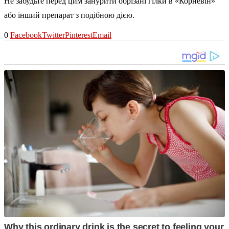
Не забудьте перед цим занурити обрізані гілки в «Корневін»
або інший препарат з подібною дією.
0
Facebook
Twitter
Pinterest
Email