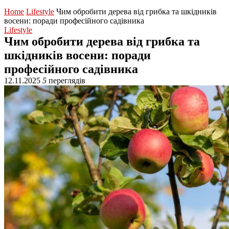
Home
Lifestyle
Чим обробити дерева від грибка та шкідників
восени: поради професійного садівника
Lifestyle
Чим обробити дерева від грибка та
шкідників восени: поради
професійного садівника
12.11.2025
5
переглядів