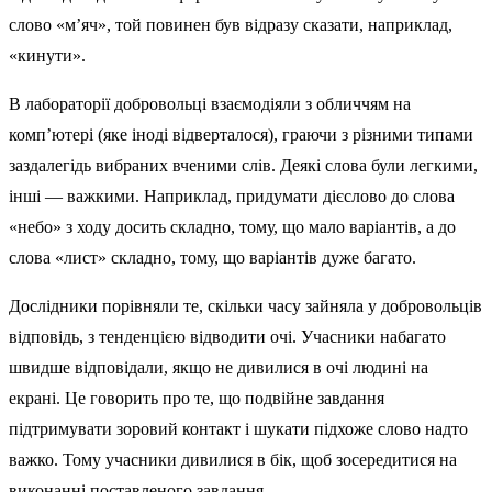
слово «м’яч», той повинен був відразу сказати, наприклад,
«кинути».
В лабораторії добровольці взаємодіяли з обличчям на
комп’ютері (яке іноді відверталося), граючи з різними типами
заздалегідь вибраних вченими слів. Деякі слова були легкими,
інші — важкими. Наприклад, придумати дієслово до слова
«небо» з ходу досить складно, тому, що мало варіантів, а до
слова «лист» складно, тому, що варіантів дуже багато.
Дослідники порівняли те, скільки часу зайняла у добровольців
відповідь, з тенденцією відводити очі. Учасники набагато
швидше відповідали, якщо не дивилися в очі людині на
екрані. Це говорить про те, що подвійне завдання
підтримувати зоровий контакт і шукати підхоже слово надто
важко. Тому учасники дивилися в бік, щоб зосередитися на
виконанні поставленого завдання.