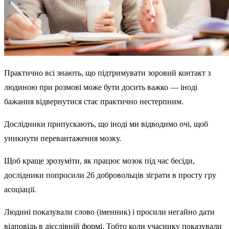
Практично всі знають, що підтримувати зоровий контакт з
людиною при розмові може бути досить важко — іноді
бажання відвернутися стає практично нестерпним.
Дослідники припускають, що іноді ми відводимо очі, щоб
уникнути перевантаження мозку.
Щоб краще зрозуміти, як працює мозок під час бесіди,
дослідники попросили 26 добровольців зіграти в просту гру
асоціації.
Людині показували слово (іменник) і просили негайно дати
відповідь в дієслівній формі. Тобто коли учаснику показували