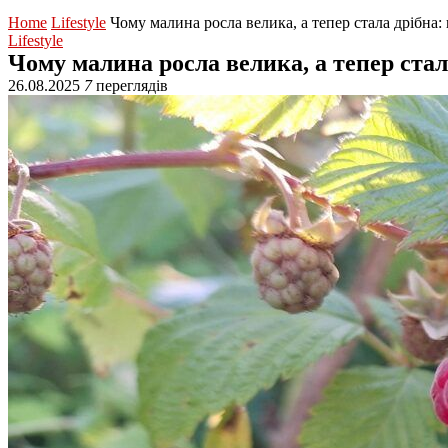
Home
Lifestyle
Чому малина росла велика, а тепер стала дрібна
Lifestyle
Чому малина росла велика, а тепер ста
26.08.2025
7
переглядів