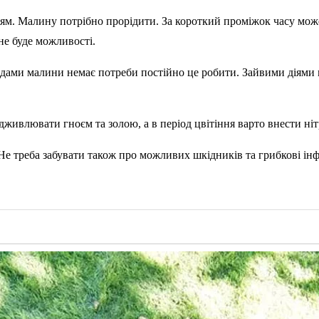
ням. Малину потрібно прорідити. За короткий проміжок часу може
не буде можливості.
ами малини немає потреби постійно це робити. Зайвими діями м
дживлювати гноєм та золою, а в період цвітіння варто внести ні
Не треба забувати також про можливих шкідників та грибкові ін