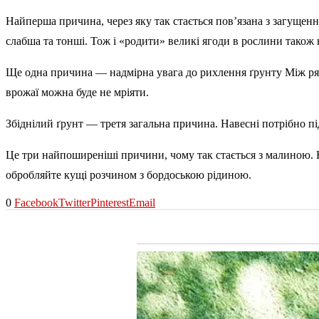
Найперша причина, через яку так стається пов’язана з загущен
слабша та тонші. Тож і «родити» великі ягоди в рослини також 
Ще одна причина — надмірна увага до рихлення ґрунту Між ряд
врожаї можна буде не мріяти.
Збіднілий ґрунт — третя загальна причина. Навесні потрібно пі
Це три найпоширеніші причини, чому так стається з малиною. 
обробляйте кущі розчином з бордоською рідиною.
0
Facebook
Twitter
Pinterest
Email