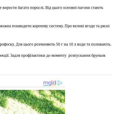
 вирости багато порослі. Від цього основні пагони стають
ожна пошкодити кореневу систему. Про великі ягоди та рясні
трофоску. Для цього розчиняють 50 г на 10 л води та поливають.
фекції. Задля профілактики до моменту розпускання бруньок