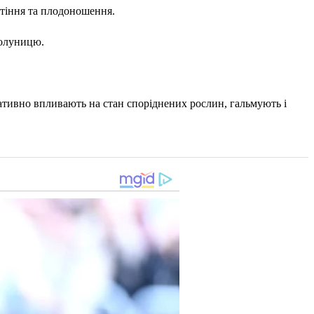
ітіння та плодоношення.
полуницю.
гативно впливають на стан споріднених рослин, гальмують і