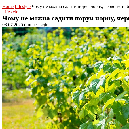
Home
Lifestyle
Чому не можна садити поруч чорну, червону та 
Lifestyle
Чому не можна садити поруч чорну, чер
08.07.2025
6
переглядів