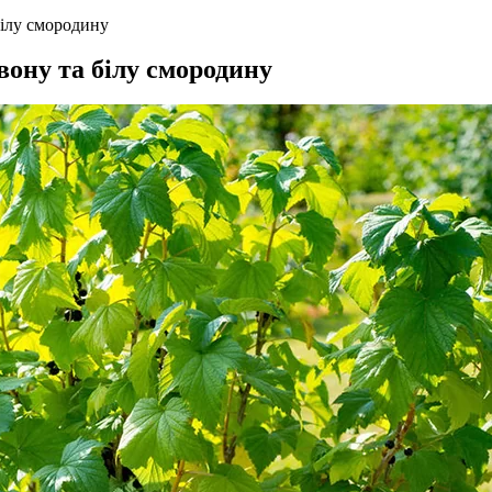
білу смородину
вону та білу смородину