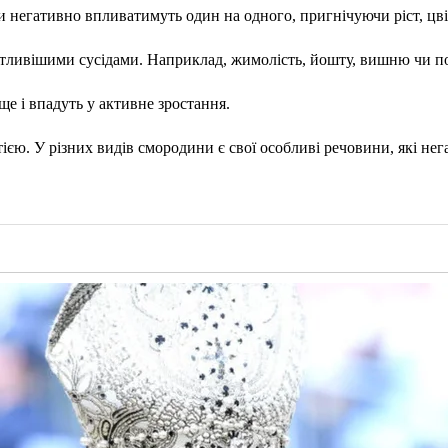
и негативно впливатимуть один на одного, пригнічуючи ріст, цв
иятливішими сусідами. Наприклад, жимолість, йошту, вишню чи 
е і впадуть у активне зростання.
ією. У різних видів смородини є свої особливі речовини, які не