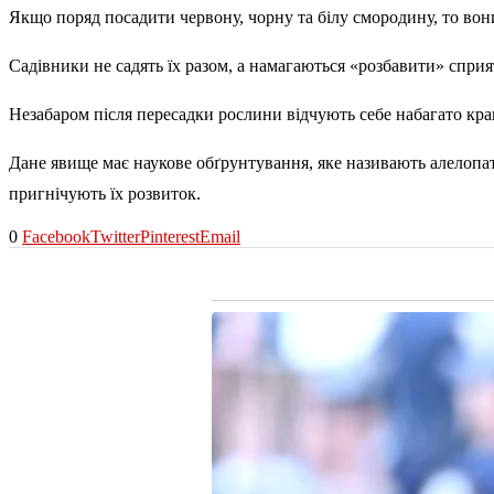
Якщо поряд посадити червону, чорну та білу смородину, то вон
Садівники не садять їх разом, а намагаються «розбавити» спр
Незабаром після пересадки рослини відчують себе набагато кращ
Дане явище має наукове обґрунтування, яке називають алелопат
пригнічують їх розвиток.
0
Facebook
Twitter
Pinterest
Email