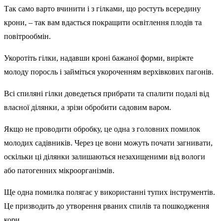
Так само варто вчинити і з гілками, що ростуть всередину
крони, – так вам вдасться покращити освітлення плодів та
повітрообмін.
Укоротіть гілки, надавши кроні бажаної форми, виріжте
молоду поросль і займіться укороченням верхівкових пагонів.
Всі спиляні гілки доведеться прибрати та спалити подалі від
власної ділянки, а зрізи обробити садовим варом.
Якщо не проводити обробку, це одна з головних помилок
молодих садівників. Через це вони можуть почати загнивати,
оскільки ці ділянки залишаються незахищеними від вологи
або патогенних мікроорганізмів.
Ще одна помилка полягає у використанні тупих інструментів.
Це призводить до утворення рваних спилів та пошкодження
кори.