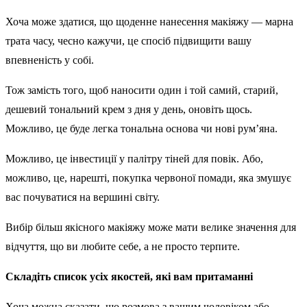
Хоча може здатися, що щоденне нанесення макіяжу — марна
трата часу, чесно кажучи, це спосіб підвищити вашу
впевненість у собі.
Тож замість того, щоб наносити один і той самий, старий,
дешевий тональний крем з дня у день, оновіть щось.
Можливо, це буде легка тональна основа чи нові рум’яна.
Можливо, це інвестиції у палітру тіней для повік. Або,
можливо, це, нарешті, покупка червоної помади, яка змушує
вас почуватися на вершині світу.
Вибір більш якісного макіяжу може мати велике значення для
відчуття, що ви любите себе, а не просто терпите.
Складіть список усіх якостей, які вам притаманні
Хоча можна сказати, що розмова з вашим чоловіком або