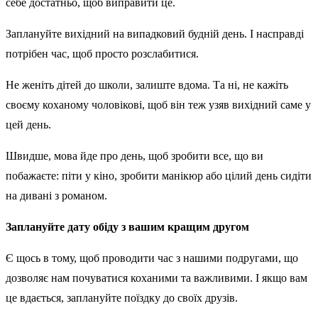
себе достатньо, щоб виправити це.
Заплануйте вихідний на випадковий будній день. І насправді
потрібен час, щоб просто розслабитися.
Не женіть дітей до школи, залиште вдома. Та ні, не кажіть
своєму коханому чоловікові, щоб він теж узяв вихідний саме у
цей день.
Швидше, мова йде про день, щоб зробити все, що ви
побажаєте: піти у кіно, зробити манікюр або цілий день сидіти
на дивані з романом.
Заплануйте дату обіду з вашим кращим другом
Є щось в тому, щоб проводити час з нашими подругами, що
дозволяє нам почуватися коханими та важливими. І якщо вам
це вдається, заплануйте поїздку до своїх друзів.