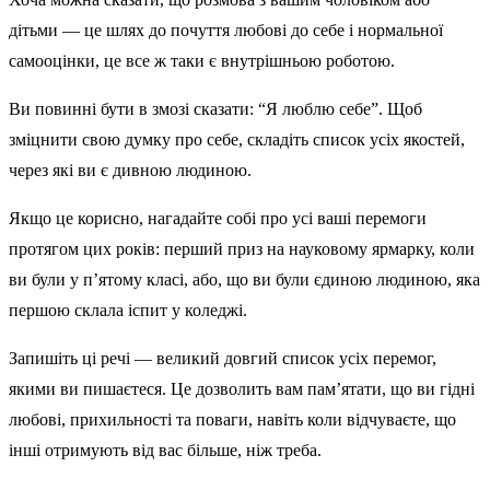
дітьми — це шлях до почуття любові до себе і нормальної
самооцінки, це все ж таки є внутрішньою роботою.
Ви повинні бути в змозі сказати: “Я люблю себе”. Щоб
зміцнити свою думку про себе, складіть список усіх якостей,
через які ви є дивною людиною.
Якщо це корисно, нагадайте собі про усі ваші перемоги
протягом цих років: перший приз на науковому ярмарку, коли
ви були у п’ятому класі, або, що ви були єдиною людиною, яка
першою склала іспит у коледжі.
Запишіть ці речі — великий довгий список усіх перемог,
якими ви пишаєтеся. Це дозволить вам пам’ятати, що ви гідні
любові, прихильності та поваги, навіть коли відчуваєте, що
інші отримують від вас більше, ніж треба.