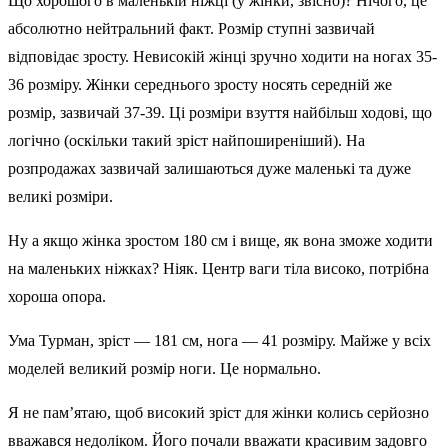
Що хорошого в маленькій ніжці (у жінки, звісно)? Нічого, це
абсолютно нейтральний факт. Розмір ступні зазвичай
відповідає зросту. Невисокій жінці зручно ходити на ногах 35-
36 розміру. Жінки середнього зросту носять середній же
розмір, зазвичай 37-39. Ці розміри взуття найбільш ходові, що
логічно (оскільки такий зріст найпоширеніший). На
розпродажах зазвичай залишаються дуже маленькі та дуже
великі розміри.
Ну а якщо жінка зростом 180 см і вище, як вона зможе ходити
на маленьких ніжках? Ніяк. Центр ваги тіла високо, потрібна
хороша опора.
Ума Турман, зріст — 181 см, нога — 41 розміру. Майже у всіх
моделей великий розмір ноги. Це нормально.
Я не пам’ятаю, щоб високий зріст для жінки колись серйозно
вважався недоліком. Його почали вважати красивим задовго