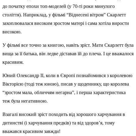
до початку епохи топ-моделей (у 70-ті роки минулого
століття). Наприклад, у фільмі “Віднесені вітром” Скарлетт
захоплювалася високим зростом матері і сама хотіла вирости
високою.
У фільмі все точно за книгою, навіть зріст. Мати Скарлетт була
вища за її батька, він ледве діставав їй до плеча. І це вважалося
красивим.
Юний Олександр II, коли в Європі познайомився з королевою
Вікторією (тоді теж юною), писав у щоденнику, що королева
“зростом мала, обличчям негарна”, і перша характеристика
теж була негативною.
Взагалі високий зріст походить від хорошого харчування в
дитинстві (і харчування предків) та від здоров’я, тому
вважався красивим завжди!