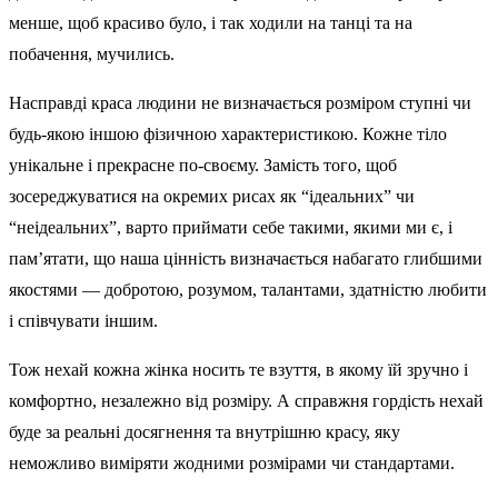
менше, щоб красиво було, і так ходили на танці та на
побачення, мучились.
Насправді краса людини не визначається розміром ступні чи
будь-якою іншою фізичною характеристикою. Кожне тіло
унікальне і прекрасне по-своєму. Замість того, щоб
зосереджуватися на окремих рисах як “ідеальних” чи
“неідеальних”, варто приймати себе такими, якими ми є, і
пам’ятати, що наша цінність визначається набагато глибшими
якостями — добротою, розумом, талантами, здатністю любити
і співчувати іншим.
Тож нехай кожна жінка носить те взуття, в якому їй зручно і
комфортно, незалежно від розміру. А справжня гордість нехай
буде за реальні досягнення та внутрішню красу, яку
неможливо виміряти жодними розмірами чи стандартами.