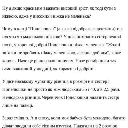
Ну а якщо красивим вважати високий зріст, як тоді бути з
ніжкою, адже у високих і ніжка не маленька?
Чому в казці “Попелюшка” (а казка відображає архетипи) так
носяться з маленькою ніжкою? У поганих злих сестер великі
ноги, у хорошої доброї Попелюшки ніжка маленька. “Жодні
зв’язки не зроблять ніжку маленькою, а серце добрим”, каже
король. Наче це рівнозначні поняття. Наче розмір ноги так
само важливий у людині, як характер і доброта.
У діснеївському мультику різниця в розмірі ніг сестер і
Попелюшки не просто як між людським 35 і 40, а в 2,5 рази.
Нелюдська різниця. Черевичок Попелюшки налазить сестрі
лише на пальці.
Зараз смішно. А в епоху, коли моя бабуся була молодою, багато
дівчат зводили себе тісним взуттям. Надягали на 2 розміри