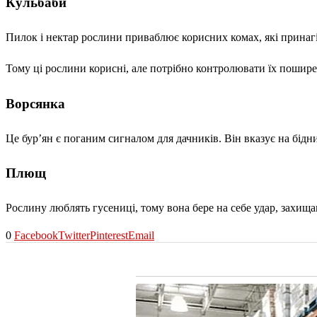
Кульбаби
Пилок і нектар рослини приваблює корисних комах, які принаг
Тому ці рослини корисні, але потрібно контролювати їх пошире
Ворсянка
Це бур’ян є поганим сигналом для дачників. Він вказує на бідн
Плющ
Рослину люблять гусениці, тому вона бере на себе удар, захища
0
Facebook
Twitter
Pinterest
Email