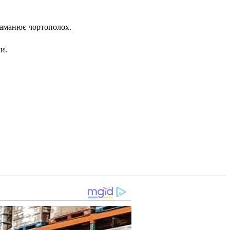
заманює чортополох.
и.