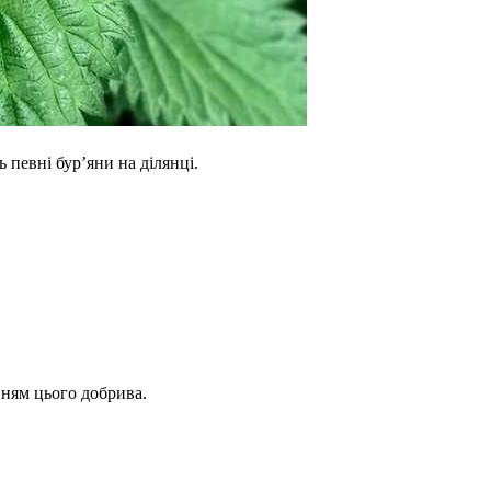
 певні бур’яни на ділянці.
енням цього добрива.