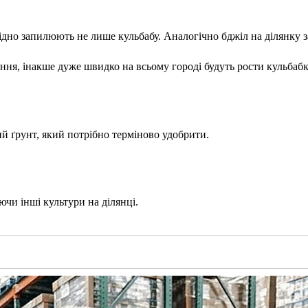
ідно запилюють не лише кульбабу. Аналогічно бджіл на ділянку 
ння, інакше дуже швидко на всьому городі будуть рости кульбабк
ий ґрунт, який потрібно терміново удобрити.
ючи інші культури на ділянці.