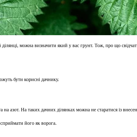
й ділянці, можна визначити який у вас грунт. Тож, про що свідчать
можуть бути корисні дачнику.
та на азот. На таких дачних ділянках можна не старатися із внес
о сприймати його як ворога.