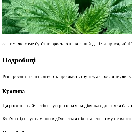
За тим, які саме бур’яни зростають на вашій дачі чи присадибні
Подробиці
Різні рослини сигналізують про якість ґрунту, а є рослини, які 
Кропива
Ця рослина найчастіше зустрічається на ділянках, де земля бага
Бур’ян підказує вам, що відбувається під землею. Тому не варт