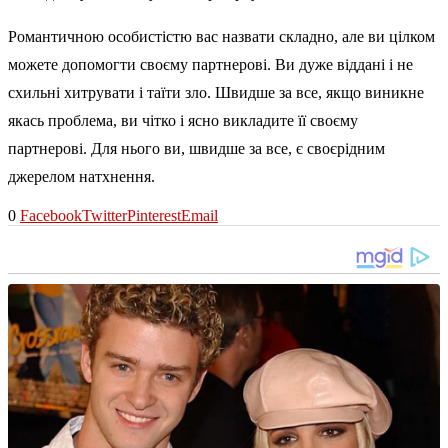
Романтичною особистістю вас назвати складно, але ви цілком
можете допомогти своєму партнерові. Ви дуже віддані і не
схильні хитрувати і таїти зло. Швидше за все, якщо виникне
якась проблема, ви чітко і ясно викладите її своєму
партнерові. Для нього ви, швидше за все, є своєрідним
джерелом натхнення.
0
Facebook
Twitter
Pinterest
Email