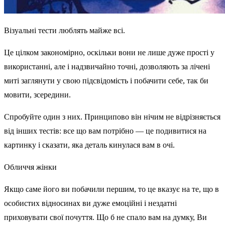
Візуальні тести люблять майже всі.
Це цілком закономірно, оскільки вони не лише дуже прості у
використанні, але і надзвичайно точні, дозволяють за лічені
миті заглянути у свою підсвідомість і побачити себе, так би
мовити, зсередини.
Спробуйте один з них. Принципово він нічим не відрізняється
від інших тестів: все що вам потрібно — це подивитися на
картинку і сказати, яка деталь кинулася вам в очі.
Обличчя жінки
Якщо саме його ви побачили першим, то це вказує на те, що в
особистих відносинах ви дуже емоційні і нездатні
приховувати свої почуття. Що б не спало вам на думку, Ви