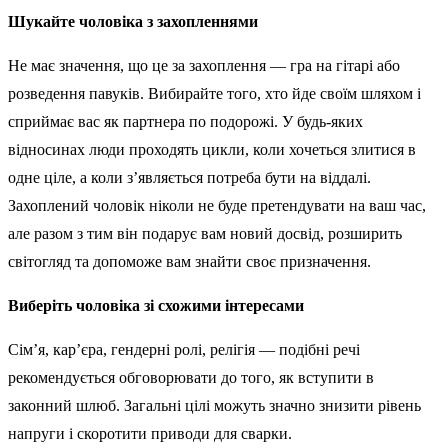
Шукайте чоловіка з захопленнями
Не має значення, що це за захоплення — гра на гітарі або
розведення павуків. Вибирайте того, хто йде своїм шляхом і
сприймає вас як партнера по подорожі. У будь-яких
відносинах люди проходять цикли, коли хочеться злитися в
одне ціле, а коли з’являється потреба бути на віддалі.
Захоплений чоловік ніколи не буде претендувати на ваш час,
але разом з тим він подарує вам новий досвід, розширить
світогляд та допоможе вам знайти своє призначення.
Виберіть чоловіка зі схожими інтересами
Сім’я, кар’єра, гендерні ролі, релігія — подібні речі
рекомендується обговорювати до того, як вступити в
законний шлюб. Загальні цілі можуть значно знизити рівень
напруги і скоротити приводи для сварки.