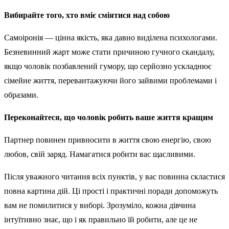
Вибирайте того, хто вміє сміятися над собою
Самоіронія — цінна якість, яка давно виділена психологами.
Безневинний жарт може стати причиною гучного скандалу,
якщо чоловік позбавлений гумору, що серйозно ускладнює
сімейне життя, перевантажуючи його зайвими проблемами і
образами.
Переконайтеся, що чоловік робить ваше життя кращим
Партнер повинен привносити в життя свою енергію, свою
любов, свій заряд. Намагатися робити вас щасливими.
Після уважного читання всіх пунктів, у вас повинна скластися
повна картина дій. Ці прості і практичні поради допоможуть
вам не помилитися у виборі. Зрозуміло, кожна дівчина
інтуїтивно знає, що і як правильно їй робити, але це не