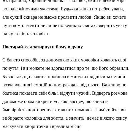
Як правило, хороший чоловік — чоловік, який в деякій мірі
володіє жіночими якостями. Будь-яка жінка потребує уваги,
але сухий скнара не зможе проявити любов. Якщо ви хочете
чути компліменти не лише по великих святах, зверніть увагу
на чуттєвість чоловіка.
Постарайтеся зазирнути йому в душу
Є багато способів, за допомогою яких чоловіки ховають свої
почуття, і ви можете не здогадатися про те, що його образили.
Буває так, що людина пройшла в минулих відносинах етапи
розчарування і емоційно постраждала від цього. Важливо не
боятися показати свій біль і відчути чужий. Відверта розмова
допоможе обом викрити «слабкі місця», що знизить
ймовірність повторення фатальних помилок. Пам’ятайте, ви
вибираєте чоловіка для життя, а значить, немає ніякого сенсу
маскувати хворі точки і вразливі місця.