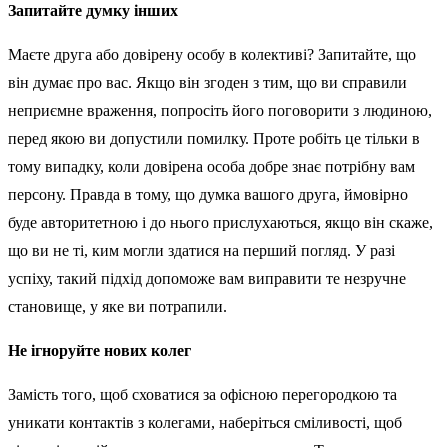
Запитайте думку інших
Маєте друга або довірену особу в колективі? Запитайте, що
він думає про вас. Якщо він згоден з тим, що ви справили
неприємне враження, попросіть його поговорити з людиною,
перед якою ви допустили помилку. Проте робіть це тільки в
тому випадку, коли довірена особа добре знає потрібну вам
персону. Правда в тому, що думка вашого друга, ймовірно
буде авторитетною і до нього прислухаються, якщо він скаже,
що ви не ті, ким могли здатися на перший погляд. У разі
успіху, такий підхід допоможе вам виправити те незручне
становище, у яке ви потрапили.
Не ігноруйте нових колег
Замість того, щоб сховатися за офісною перегородкою та
уникати контактів з колегами, наберіться сміливості, щоб