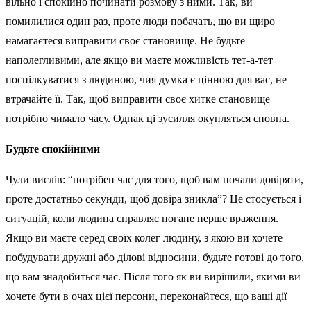
вільно і спокійно починати розмову з ними. Так, ви
помилилися один раз, проте люди побачать, що ви щиро
намагаєтеся виправити своє становище. Не будьте
наполегливими, але якщо ви маєте можливість тет-а-тет
поспілкуватися з людиною, чия думка є цінною для вас, не
втрачайте її. Так, щоб виправити своє хитке становище
потрібно чимало часу. Однак ці зусилля окупляться сповна.
Будьте спокійними
Чули вислів: “потрібен час для того, щоб вам почали довіряти,
проте достатньо секунди, щоб довіра зникла”? Це стосується і
ситуацій, коли людина справляє погане перше враження.
Якщо ви маєте серед своїх колег людину, з якою ви хочете
побудувати дружні або ділові відносини, будьте готові до того,
що вам знадобиться час. Після того як ви вирішили, якими ви
хочете бути в очах цієї персони, переконайтеся, що ваші дії