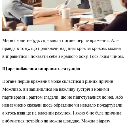
Ми всі коли-небудь справляли погане перше враження. Але
правда в тому, що працюючи над цим крок за кроком, можна
виправитися і показати себе з кращого боку. І ось яким чином.
Щире вибачення виправить ситуацію
Погане перше враження може скластися з різних причин.
Можливо, ви запізнилися на важливу зустріч з новими
партнерами і раптом згадали, що не підготувалися до неї. Або
ненавмисно сказали щось образливе чи невдало пожартували,
а хтось взяв це на власний рахунок. І якою б не була причина,
вибачитися потрібно як можна швидше. Можна відразу