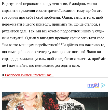
В результаті нервового напруження ви, ймовірно, могли
справити враження егоцентричної людини, тому що багато
говорили про себе і свої проблеми. Однак замість того, щоб
переживати з цього приводу, прийміть те, що це сталося, і
рухайтеся далі. Так, ми всі хочемо подобатися іншим у будь-
якій ситуації. Однак у випадку провалу краще запитати себе
“чи варто мені цим перейматися?” Чи дійсно так важливо те,
що саме цей чоловік тепер думає про вас погано? Якщо ви
справді докладали зусиль, щоб сподобатися колегам, прийміть
це і пам’ятайте, що неможливо догодити всім.
0
Facebook
Twitter
Pinterest
Email