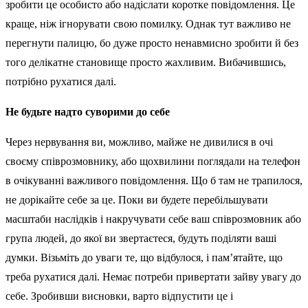
зробити це особисто або надіслати коротке повідомлення. Це
краще, ніж ігнорувати свою помилку. Однак тут важливо не
перегнути палицю, бо дуже просто ненавмисно зробити й без
того делікатне становище просто жахливим. Вибачившись,
потрібно рухатися далі.
Не будьте надто суворими до себе
Через нервування ви, можливо, майже не дивилися в очі
своєму співрозмовнику, або щохвилини поглядали на телефон
в очікуванні важливого повідомлення. Що б там не трапилося,
не дорікайте себе за це. Поки ви будете перебільшувати
масштаби наслідків і накручувати себе ваш співрозмовник або
група людей, до якої ви звертаєтеся, будуть поділяти ваші
думки. Візьміть до уваги те, що відбулося, і пам’ятайте, що
треба рухатися далі. Немає потреби привертати зайву увагу до
себе. Зробивши висновки, варто відпустити це і