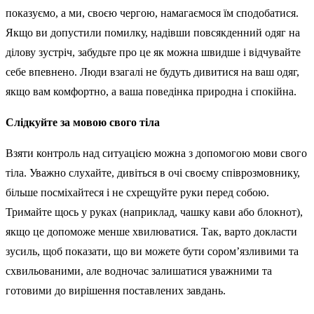
показуємо, а ми, своєю чергою, намагаємося їм сподобатися.
Якщо ви допустили помилку, надівши повсякденний одяг на
ділову зустріч, забудьте про це як можна швидше і відчувайте
себе впевнено. Люди взагалі не будуть дивитися на ваш одяг,
якщо вам комфортно, а ваша поведінка природна і спокійна.
Слідкуйте за мовою свого тіла
Взяти контроль над ситуацією можна з допомогою мови свого
тіла. Уважно слухайте, дивіться в очі своєму співрозмовнику,
більше посміхайтеся і не схрещуйте руки перед собою.
Тримайте щось у руках (наприклад, чашку кави або блокнот),
якщо це допоможе менше хвилюватися. Так, варто докласти
зусиль, щоб показати, що ви можете бути сором’язливими та
схвильованими, але водночас залишатися уважними та
готовими до вирішення поставлених завдань.