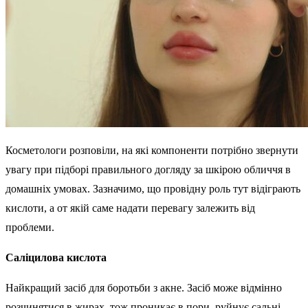
Косметологи розповіли, на які компоненти потрібно звернути
увагу при підборі правильного догляду за шкірою обличчя в
домашніх умовах. Зазначимо, що провідну роль тут відіграють
кислоти, а от якій саме надати перевагу залежить від
проблеми.
Саліцилова кислота
Найкращий засіб для боротьби з акне. Засіб може відмінно
розчинятися в жирах, тож проникає в пори, руйнує сальні