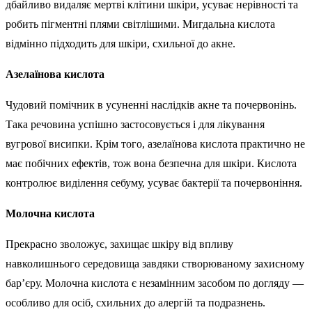
дбайливо видаляє мертві клітини шкіри, усуває нерівності та
робить пігментні плями світлішими. Мигдальна кислота
відмінно підходить для шкіри, схильної до акне.
Азелаїнова кислота
Чудовий помічник в усуненні наслідків акне та почервонінь.
Така речовина успішно застосовується і для лікування
вугрової висипки. Крім того, азелаїнова кислота практично не
має побічних ефектів, тож вона безпечна для шкіри. Кислота
контролює виділення себуму, усуває бактерії та почервоніння.
Молочна кислота
Прекрасно зволожує, захищає шкіру від впливу
навколишнього середовища завдяки створюваному захисному
бар’єру. Молочна кислота є незамінним засобом по догляду —
особливо для осіб, схильних до алергій та подразнень.