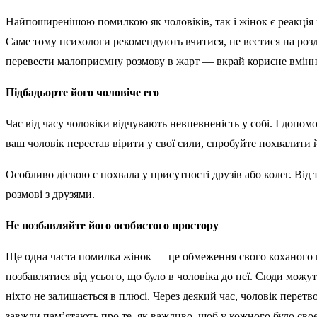
Найпоширенішою помилкою як чоловіків, так і жінок є реакція 
Саме тому психологи рекомендують вчитися, не вестися на роздр
перевести малоприємну розмову в жарт — вкрай корисне вмінн
Підбадьорте його чоловіче его
Час від часу чоловіки відчувають невпевненість у собі. І допом
ваш чоловік перестав вірити у свої сили, спробуйте похвалити й
Особливо дієвою є похвала у присутності друзів або колег. Від 
розмові з друзями.
Не позбавляйте його особистого простору
Ще одна часта помилка жінок — це обмеження свого коханого в
позбавлятися від усього, що було в чоловіка до неї. Сюди можу
ніхто не залишається в плюсі. Через деякий час, чоловік перетво
завжди пам’ятають про те, як важливо, щоб у кожного було своє