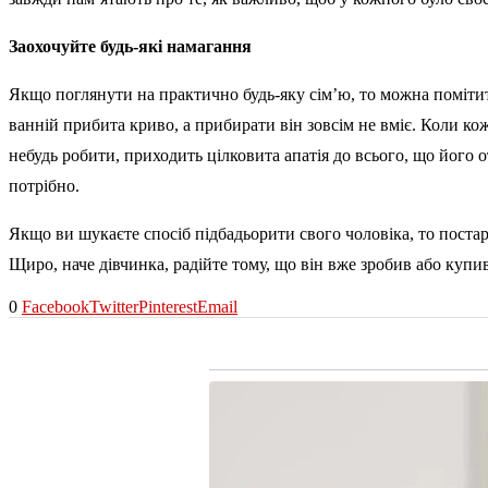
Заохочуйте будь-які намагання
Якщо поглянути на практично будь-яку сім’ю, то можна помітит
ванній прибита криво, а прибирати він зовсім не вміє. Коли ко
небудь робити, приходить цілковита апатія до всього, що його 
потрібно.
Якщо ви шукаєте спосіб підбадьорити свого чоловіка, то постар
Щиро, наче дівчинка, радійте тому, що він вже зробив або купив
0
Facebook
Twitter
Pinterest
Email