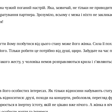
на чужий поганий настрій. Яка, зазвичай, не тільки не приводить
атування партнера. Зрозуміло, всьому є межа і ніхто не закликає
я!
огти йому позбутися від цього стану може його жінка. Сила її по
ого. Тільки робити це потрібно від душі, щиро. Забудьте на час 
такого жесту, у чоловіка немов розправляються крила і з’являють
 його особистих інтересах. Як тільки відносини набувають стат
ть відноситися: друзі, походи на концерти, риболовля, перегляд 
рюється в інертну істоту, якій не цікаво вже нічого. А жінка в в
 особисте життя та інтереси.