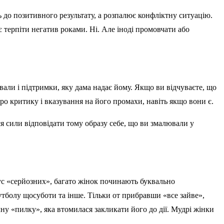
 до позитивного результату, а розпалює конфліктну ситуацію.
 терпіти негатив роками. Ні. Але іноді промовчати або
хвали і підтримки, яку дама надає йому. Якщо ви відчуваєте, що
про критику і вказування на його промахи, навіть якщо вони є.
ся сили відповідати тому образу себе, що ви змалювали у
ус «серйозних», багато жінок починають буквально
футболу щосуботи та інше. Тільки от прибравши «все зайве»,
ічну «пилку», яка втомилася закликати його до дії. Мудрі жінки