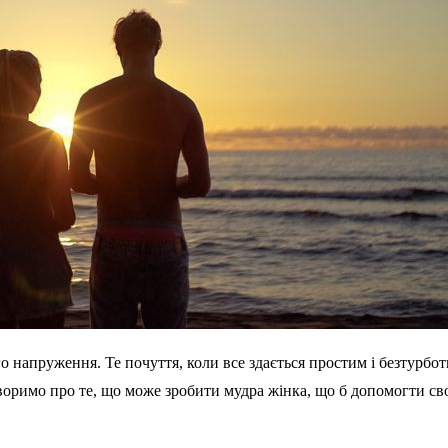
ого напруження. Те почуття, коли все здається простим і безтурб
римо про те, що може зробити мудра жінка, що б допомогти своєм