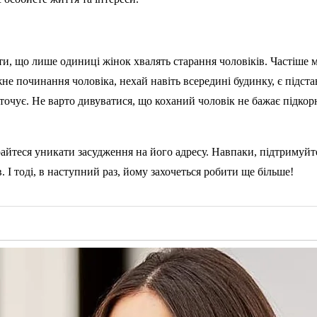
и, що лише одиниці жінок хвалять старання чоловіків. Частіше 
жне починання чоловіка, нехай навіть всередині будинку, є підс
оточує. Не варто дивуватися, що коханий чоловік не бажає підкор
айтеся уникати засудження на його адресу. Навпаки, підтримуйте
. І тоді, в наступний раз, йому захочеться робити ще більше!