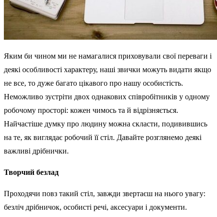
Яким би чином ми не намагалися приховували свої переваги і
деякі особливості характеру, наші звички можуть видати якщо
не все, то дуже багато цікавого про нашу особистість.
Неможливо зустріти двох однакових співробітників у одному
робочому просторі: кожен чимось та й відрізняється.
Найчастіше думку про людину можна скласти, подивившись
на те, як виглядає робочий її стіл. Давайте розглянемо деякі
важливі дрібнички.
Творчий безлад
Проходячи повз такий стіл, завжди звертаєш на нього увагу:
безліч дрібничок, особисті речі, аксесуари і документи.