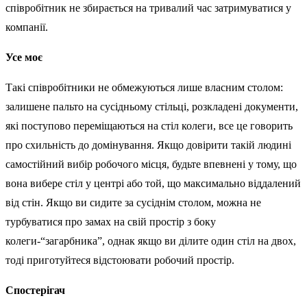
співробітник не збирається на тривалий час затримуватися у
компанії.
Усе моє
Такі співробітники не обмежуються лише власним столом:
залишене пальто на сусідньому стільці, розкладені документи,
які поступово переміщаються на стіл колеги, все це говорить
про схильність до домінування. Якщо довірити такій людині
самостійний вибір робочого місця, будьте впевнені у тому, що
вона вибере стіл у центрі або той, що максимально віддалений
від стін. Якщо ви сидите за сусіднім столом, можна не
турбуватися про замах на свій простір з боку
колеги-“загарбника”, однак якщо ви ділите один стіл на двох,
тоді приготуйтеся відстоювати робочий простір.
Спостерігач