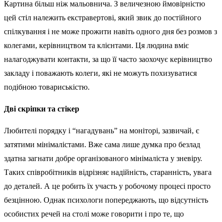
Картина більш ніж мальовнича. З величезною ймовірністю
цей стіл належить екстравертові, який звик до постійного
спілкування і не може прожити навіть одного дня без розмов з
колегами, керівництвом та клієнтами. Ця людина вміє
налагоджувати контакти, за що її часто заохочує керівництво
закладу і поважають колеги, які не можуть похизуватися
подібною товариськістю.
Дві скріпки та стікер
Любителі порядку і “нагадувань” на моніторі, зазвичай, є
затятими мінімалістами. Вже сама лише думка про безлад
здатна загнати добре організованого мінімаліста у зневіру.
Таких співробітників відрізняє надійність, старанність, увага
до деталей. А це робить їх участь у робочому процесі просто
безцінною. Однак психологи попереджають, що відсутність
особистих речей на столі може говорити і про те, що