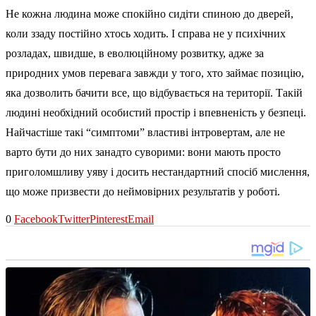
Не кожна людина може спокійно сидіти спиною до дверей,
коли ззаду постійно хтось ходить. І справа не у психічних
розладах, швидше, в еволюційному розвитку, адже за
природних умов перевага завжди у того, хто займає позицію,
яка дозволить бачити все, що відбувається на території. Такій
людині необхідний особистий простір і впевненість у безпеці.
Найчастіше такі “симптоми” властиві інтровертам, але не
варто бути до них занадто суворими: вони мають просто
приголомшливу уяву і досить нестандартний спосіб мислення,
що може призвести до неймовірних результатів у роботі.
0
Facebook
Twitter
Pinterest
Email