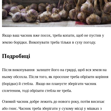
Якщо ваш часник вже посох, треба копати, щоб не пустив у
землю борідки. Викопувати треба тільки в суху погоду.
Подробиці
Після викопування залиште його на грядці, щоб вся земля на
ньому обсохла. Після того, як просохне треба обрізати коріння
(борідки) й стебла. Якщо ви плануєте зберігати часник
сплетеним, тоді обрізати стебла не треба.
Озимий часник добре лежить до нового року, потім висихає
або гниє. Часник треба зберігати у сухому місці у мішках з