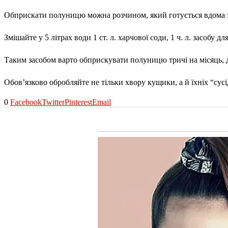
Обприскати полуницю можна розчином, який готується вдома за
Змішайте у 5 літрах води 1 ст. л. харчової соди, 1 ч. л. засобу дл
Таким засобом варто обприскувати полуницю тричі на місяць, 
Обов’язково обробляйте не тільки хвору кущики, а й їхніх “сусі
0
Facebook
Twitter
Pinterest
Email