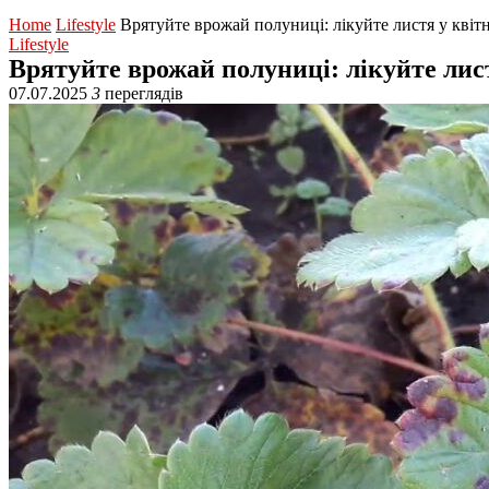
Home
Lifestyle
Врятуйте врожай полуниці: лікуйте листя у квітн
Lifestyle
Врятуйте врожай полуниці: лікуйте лист
07.07.2025
3
переглядів