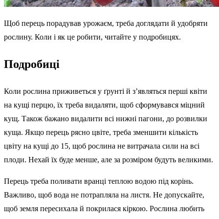
Щоб перець порадував урожаєм, треба доглядати й удобряти
рослину. Коли і як це робити, читайте у подробицях.
Подробиці
Коли рослина приживеться у ґрунті й з’являться перші квіти
на кущі перцю, їх треба видаляти, щоб сформувався міцний
кущ. Також бажано видалити всі нижні пагони, до розвилки
куща. Якщо перець рясно цвіте, треба зменшити кількість
цвіту на кущі до 15, щоб рослина не витрачала сили на всі
плоди. Нехай їх буде менше, але за розміром будуть великими.
Перець треба поливати вранці теплою водою під корінь.
Важливо, щоб вода не потрапляла на листя. Не допускайте,
щоб земля пересихала й покрилася кіркою. Рослина любить