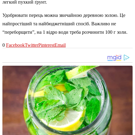
легкий пухкий ґрунт.
Удобрювати перець можна звичайною деревною золою. Це
найпростіший та найбюджетніший спосіб. Важливо не
“переборщити”, на 1 відро води треба розчинити 100 г золи.
0
Facebook
Twitter
Pinterest
Email