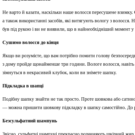
Не варто й казати, наскільки наше волосся пересушене взимку.
а також використанні засобів, які витягують вологу з волосся.
був під рукою і ви не виявили, що в найнеобхідніший момент у 
Сушимо волосся до кінця
Якщо ви розумієте, що вам потрібно помити голову безпосеред
з дому пройде щонайменше три години. Вологе волосся, навіть з
зімнуться в некрасивий клубок, коли ви знімете шапку.
Підкладка в шапці
Подібну шапку знайти не так просто. Проте шовкова або сатино
— можна пришити шовкову підкладку в шапку самостійно. До реч
Безсульфатний шампунь
Звісно, сульфатні шампуні прекрасно розчиняють шкірний жир 