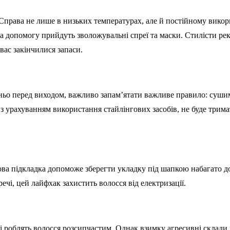
 Справа не лише в низьких температурах, але й постійному вико
 На допомогу прийдуть зволожувальні спреї та маски. Стилісти ре
вас закінчилися запаси.
ньо перед виходом, важливо запам’ятати важливе правило: сушим
 урахуванням використання стайлінгових засобів, не буде тримат
ва підкладка допоможе зберегти укладку під шапкою набагато до
і, цей лайфхак захистить волосся від електризації.
і роблять волосся розсипчастим. Однак взимку агресивні склади