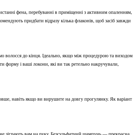
ристанні фена, перебуванні в приміщенні з активним опаленням,
комендують придбати відразу кілька флаконів, щоб засіб завжди
о волосся до кінця. Ідеально, якщо між процедурою та виходом
и форму і ваші локони, які ви так ретельно накручували,
вше, навіть якщо ви вирушите на довгу прогулянку. Як варіант
 не зіграють вам на руку. Безсульфатний шампунь — прекрасна