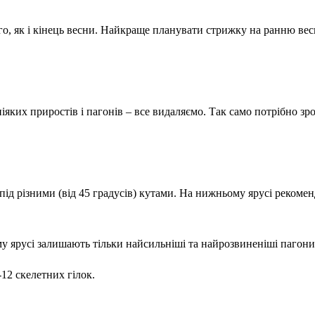
го, як і кінець весни. Найкраще планувати стрижку на ранню весн
 ніяких приростів і пагонів – все видаляємо. Так само потрібно з
під різними (від 45 градусів) кутами. На нижньому ярусі рекоменд
 ярусі залишають тільки найсильніші та найрозвиненіші пагони, щ
12 скелетних гілок.