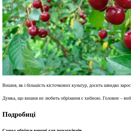
Вишня, як і більшість кісточкових культур, досить швидко зарост
Думка, що вишня не любить обрізання є хибною. Головне – вибр
Подробиці
Схема обрізки вишні для початківців