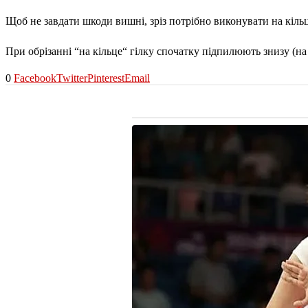
Щоб не завдати шкоди вишні, зріз потрібно виконувати на кільц
При обрізанні
“
на кільце
“
гілку спочатку підпилюють знизу (на 
0
Facebook
Twitter
Pinterest
Email