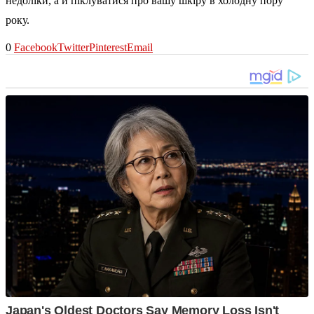
недоліки, а й піклуватися про вашу шкіру в холодну пору
року.
0
Facebook
Twitter
Pinterest
Email