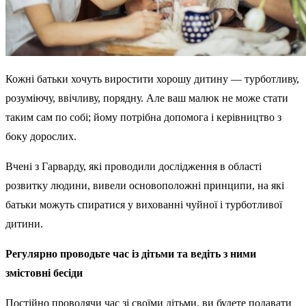
Кожні батьки хочуть виростити хорошу дитину — турботливу,
розуміючу, ввічливу, порядну. Але ваш малюк не може стати
таким сам по собі; йому потрібна допомога і керівництво з
боку дорослих.
Вчені з Гарварду, які проводили дослідження в області
розвитку людини, вивели основоположні принципи, на які
батьки можуть спиратися у вихованні чуйної і турботливої
дитини.
Регулярно проводьте час із дітьми та ведіть з ними
змістовні бесіди
Постійно проводячи час зі своїми дітьми, ви будете подавати