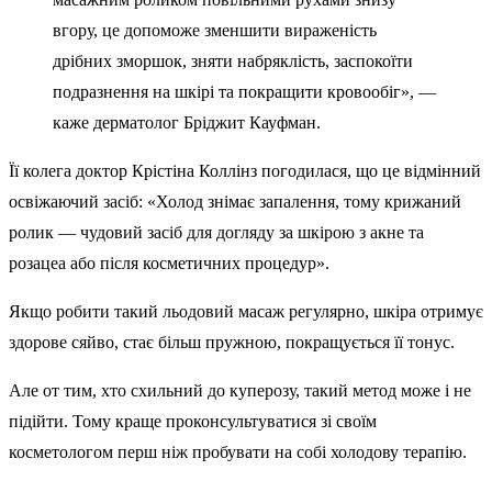
вгору, це допоможе зменшити вираженість
дрібних зморшок, зняти набряклість, заспокоїти
подразнення на шкірі та покращити кровообіг», —
каже дерматолог Бріджит Кауфман.
Її колега доктор Крістіна Коллінз погодилася, що це відмінний
освіжаючий засіб: «Холод знімає запалення, тому крижаний
ролик — чудовий засіб для догляду за шкірою з акне та
розацеа або після косметичних процедур».
Якщо робити такий льодовий масаж регулярно, шкіра отримує
здорове сяйво, стає більш пружною, покращується її тонус.
Але от тим, хто схильний до куперозу, такий метод може і не
підійти. Тому краще проконсультуватися зі своїм
косметологом перш ніж пробувати на собі холодову терапію.