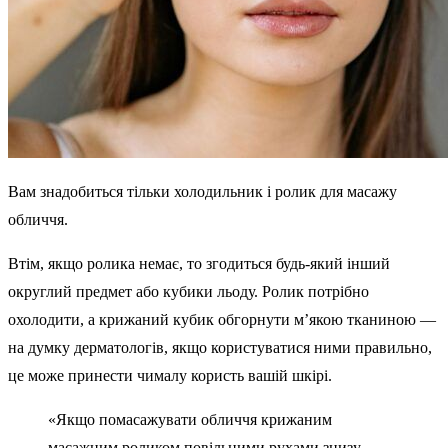
Вам знадобиться тільки холодильник і ролик для масажу
обличчя.
Втім, якщо ролика немає, то згодиться будь-який інший
округлий предмет або кубики льоду. Ролик потрібно
охолодити, а крижаний кубик обгорнути м’якою тканиною —
на думку дерматологів, якщо користуватися ними правильно,
це може принести чималу користь вашій шкірі.
«Якщо помасажувати обличчя крижаним
масажним роликом повільними рухами знизу