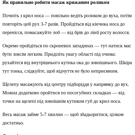
Як правильно робити масаж крижаним роликом
Почніть з крил носа — повільно ведіть роликом до вуха, потім
повторіть цей рух 3-7 разів. Пройдіться від кінчика носа до
перенісся, помасажуйте лоб — від брів до лінії росту волосся.
Окремо пройдіться по скроневих западинах — тут натиск має
бути зовсім легким. Приділіть увагу області під очима:
рухайтеся від внутрішнього кутика ока до зовнішнього. Шкіра
тут тонка, слідкуйте, щоб відчуття не було неприємним.
Щелепу масажують від центру підборіддя у напрямку до вух.
Можна додатково пройтися по носогубних складках — від
точки на щелепі під зовнішнім кутиком губ до крил носа.
Весь масаж займе 5-7 хвилин — щоб збадьоритися, цілком
достатньо.