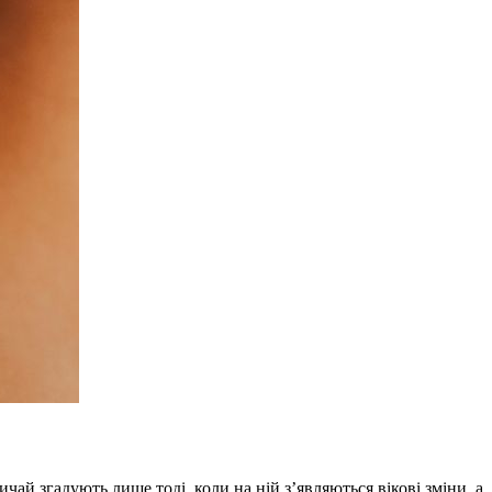
ай згадують лише тоді, коли на ній з’являються вікові зміни, а