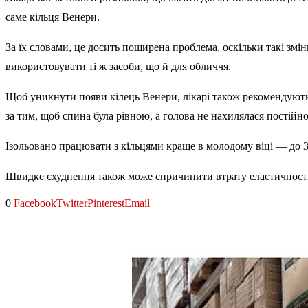
саме кільця Венери.
За їх словами, це досить поширена проблема, оскільки такі зм
використовувати ті ж засоби, що й для обличчя.
Щоб уникнути появи кілець Венери, лікарі також рекомендують 
за тим, щоб спина була рівною, а голова не нахилялася постійн
Ізольовано працювати з кільцями краще в молодому віці — до 30
Швидке схуднення також може спричинити втрату еластичності
0
Facebook
Twitter
Pinterest
Email