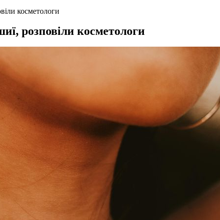
овіли косметологи
шиї, розповіли косметологи