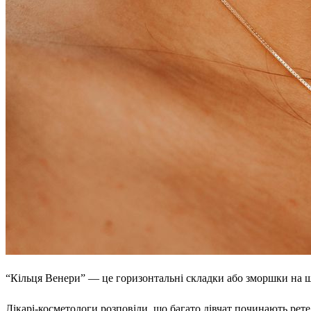
“Кільця Венери” — це горизонтальні складки або зморшки на шиї
Лікарі-косметологи розповіли, що багато дівчат починають рете