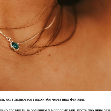
, які з’являються з віком або через інші фактори.
льно доглядати за обличчям у молодому віці, проте про шию зазвич