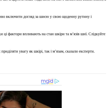
жливо включити догляд за шиєю у свою щоденну рутину і
 ці фактори впливають на стан шкіри та м’язів шиї. Слідкуйте
риділяти увагу як шкірі, так і м’язам, сказали експерти.