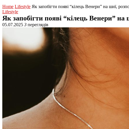
Home
Lifestyle
Як запобігти появі “кілець Венери” на шиї, розп
Lifestyle
Як запобігти появі “кілець Венери” на 
05.07.2025
3
переглядів