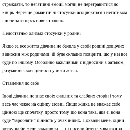
страждати, то негативні емоції могли не перетравитися до
кінця. Через це романтичні стосунки асоціюються з негативом
і починати щось нове страшно.
Недостатньо близькі стосунки у родині
Якщо за все життя дівчина не бачила у своїй родині довірчих
відносин між родичами, їй буде складно повірити, що у неї все
буде по-іншому. Особливо важливими є відносини з батьком,
розуміння своєї цінності у його житті.
Ставлення до себе
Іноді дівчина не знає своїх сильних та слабких сторін і тому
весь час чекає на оцінку ззовні. Якщо жінка не вважає себе
цінною ще спочатку, просто тому, що вона така, яка є, вона
буде “заробляти” цінність у очах інших. Похвали мене, оціни
мене, зроби мене важливою — ці посили будуть ховатися за