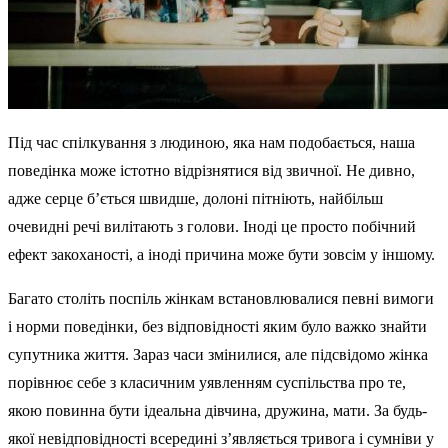
Під час спілкування з людиною, яка нам подобається, наша
поведінка може істотно відрізнятися від звичної. Не дивно,
адже серце б’ється швидше, долоні пітніють, найбільш
очевидні речі вилітають з голови. Іноді це просто побічний
ефект закоханості, а іноді причина може бути зовсім у іншому.
Багато століть поспіль жінкам встановлювалися певні вимоги
і норми поведінки, без відповідності яким було важко знайти
супутника життя. Зараз часи змінилися, але підсвідомо жінка
порівнює себе з класичним уявленням суспільства про те,
якою повинна бути ідеальна дівчина, дружина, мати. За будь-
якої невідповідності всередині з’являється тривога і сумніви у