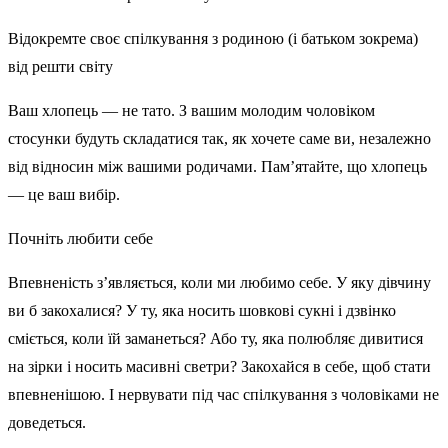
Відокремте своє спілкування з родиною (і батьком зокрема)
від решти світу
Ваш хлопець — не тато. З вашим молодим чоловіком
стосунки будуть складатися так, як хочете саме ви, незалежно
від відносин між вашими родичами. Пам’ятайте, що хлопець
— це ваш вибір.
Почніть любити себе
Впевненість з’являється, коли ми любимо себе. У яку дівчину
ви б закохалися? У ту, яка носить шовкові сукні і дзвінко
сміється, коли їй заманеться? Або ту, яка полюбляє дивитися
на зірки і носить масивні светри? Закохайся в себе, щоб стати
впевненішою. І нервувати під час спілкування з чоловіками не
доведеться.