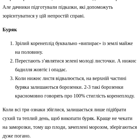
Але дачники підготували підказки, які допоможуть
зорієнтуватися у цій непростій справі.
Буряк
Зрілий коренеплід буквально «випирає» із землі майже
на половину.
Перестають з’являтися зелені молоді листочки. А нижнє
бадилля жовтіє і опадає.
Коли нижнє листя відвалюється, на верхній частині
буряка залишаються борозенки. 2-3 такі борозенки
красномовно говорять про 100% стиглість коренеплоду.
Коли всі три ознаки збіглися, залишається лише підібрати
сухий та теплий день, щоб викопати буряк. Краще не чекати
на заморозки, тому що плоди, зачеплені морозом, зберігаються
дуже погано.