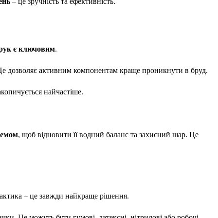
ень
– це зручність та ефективність.
 рук є ключовим
.
. Це дозволяє активним компонентам краще проникнути в бруд.
акопичується найчастіше.
ремом
, щоб відновити її водний баланс та захисний шар. Це
актика – це завжди найкраще рішення.
чки. Це можуть бути гумові, латексні, нітрилові або робочі