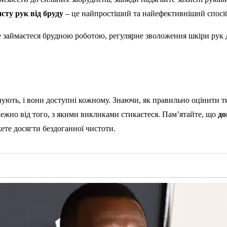
сту рук від бруду
– це найпростіший та найефективніший спосіб
 займаєтеся брудною роботою, регулярне зволоження шкіри рук до
нують, і вони доступні кожному. Знаючи, як правильно оцінити ти
ежно від того, з якими викликами стикаєтеся. Пам’ятайте, що
до
ете досягти бездоганної чистоти.