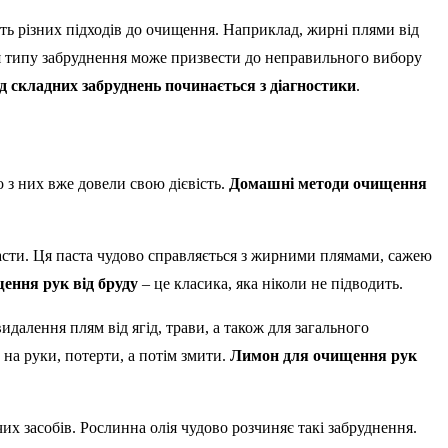
ть різних підходів до очищення. Наприклад, жирні плями від
я типу забруднення може призвести до неправильного вибору
 складних забруднень починається з діагностики
.
 з них вже довели свою дієвість.
Домашні методи очищення
асти. Ця паста чудово справляється з жирними плямами, сажею
ення рук від бруду
– це класика, яка ніколи не підводить.
далення плям від ягід, трави, а також для загального
на руки, потерти, а потім змити.
Лимон для очищення рук
х засобів. Рослинна олія чудово розчиняє такі забруднення.