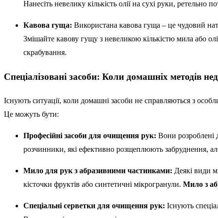
Нанесіть невелику кількість олії на сухі руки, ретельно 
Кавова гуща:
Використана кавова гуща – це чудовий нат
Змішайте кавову гущу з невеликою кількістю мила або олії
скрабування.
Спеціалізовані засоби: Коли домашніх методів не
Існують ситуації, коли домашні засоби не справляються з особ
Це можуть бути:
Професійні засоби для очищення рук:
Вони розроблені д
розчинники, які ефективно розщеплюють забруднення, ал
Мило для рук з абразивними частинками:
Деякі види ми
кісточки фруктів або синтетичні мікрогранули.
Мило з аб
Спеціальні серветки для очищення рук:
Існують спеціа