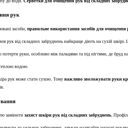
упу до води.
Серветки для очищення рук від складних забрудн
ння рук
зовані засоби,
правильне використання засобів для очищення
ння рук від складних забруднень найкраще діють на сухій шкірі
о потерти руки, особливо між пальцями та під нігтями, де бруд н
теплою водою.
іра рук може стати сухою. Тому
важливо зволожувати руки к
в.
ування
стю замінити
захист шкіри рук від складних забруднень
. Профіл
извести до сильних забруднень, завжди надягайте захисні рукави