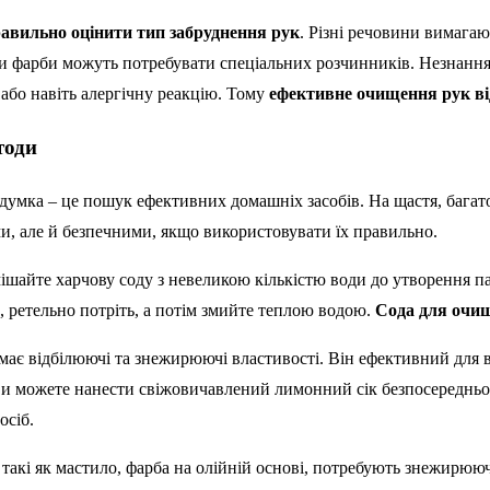
авильно оцінити тип забруднення рук
. Різні речовини вимагаю
ки фарби можуть потребувати спеціальних розчинників. Незнанн
або навіть алергічну реакцію. Тому
ефективне очищення рук від
тоди
думка – це пошук ефективних домашніх засобів. На щастя, багато
и, але й безпечними, якщо використовувати їх правильно.
шайте харчову соду з невеликою кількістю води до утворення п
и, ретельно потріть, а потім змийте теплою водою.
Сода для очищ
ає відбілюючі та знежирюючі властивості. Він ефективний для ви
 Ви можете нанести свіжовичавлений лимонний сік безпосередньо 
осіб.
такі як мастило, фарба на олійній основі, потребують знежирюючи