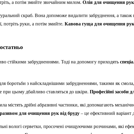
потріть, а потім змийте звичайним милом.
Олія для очищення рук
уральний скраб. Вона допоможе видалити забруднення, а також 
, потріть руки, а потім змийте.
Кавова гуща для очищення рук 
достатньо
ливо стійкими забрудненнями. Тоді на допомогу приходять
спеціа
ля боротьби з найскладнішими забрудненнями, такими як смола, кл
е при цьому дбайливо ставляться до шкіри.
Професійні засоби д
ла містять дрібні абразивні частинки, які допомагають механічн
разивом для очищення рук від бруду
– це ефективний варіант д
льні вологі серветки, просочені очищуючими розчинами, які ефек