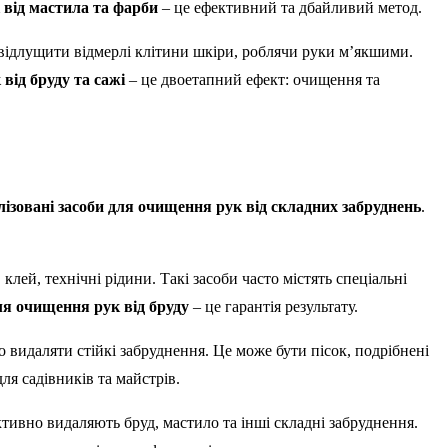
 від мастила та фарби
– це ефективний та дбайливий метод.
відлущити відмерлі клітини шкіри, роблячи руки м’якшими.
від бруду та сажі
– це двоетапний ефект: очищення та
лізовані засоби для очищення рук від складних забруднень
.
ей, технічні рідини. Такі засоби часто містять спеціальні
ля очищення рук від бруду
– це гарантія результату.
о видаляти стійкі забруднення. Це може бути пісок, подрібнені
ля садівників та майстрів.
тивно видаляють бруд, мастило та інші складні забруднення.