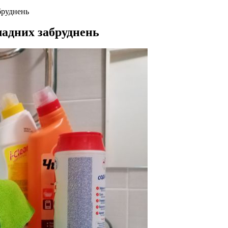
бруднень
ладних забруднень