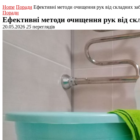
Home
Поради
Ефективні методи очищення рук від складних за
Поради
Ефективні методи очищення рук від ск
20.05.2026
25
переглядів