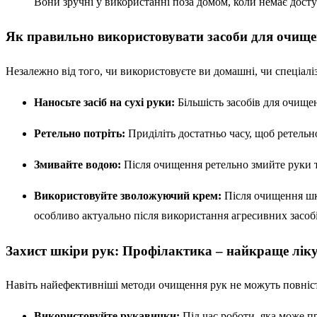
Вони зручні у використанні поза домом, коли немає дост
Як правильно використовувати засоби для очище
Незалежно від того, чи використовуєте ви домашні, чи спеціалі
Наносьте засіб на сухі руки:
Більшість засобів для очище
Ретельно потріть:
Приділіть достатньо часу, щоб ретельн
Змивайте водою:
Після очищення ретельно змийте руки 
Використовуйте зволожуючий крем:
Після очищення шк
особливо актуально після використання агресивних засобі
Захист шкіри рук: Профілактика – найкраще лік
Навіть найефективніші методи очищення рук не можуть повні
Використовуйте рукавички:
Під час роботи, яка може пр