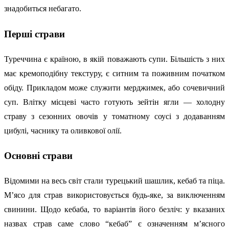
знадобиться небагато.
Перші страви
Туреччина є країною, в якій поважають супи. Більшість з них
має кремоподібну текстуру, є ситним та поживним початком
обіду. Прикладом може служити мерджимек, або сочевичний
суп. Влітку місцеві часто готують зейтін ягли — холодну
страву з сезонних овочів у томатному соусі з додаванням
цибулі, часнику та оливкової олії.
Основні страви
Відомими на весь світ стали турецький шашлик, кебаб та піца.
М’ясо для страв використовується будь-яке, за виключенням
свинини. Щодо кебаба, то варіантів його безліч: у вказаних
назвах страв саме слово “кебаб” є означенням м’ясного