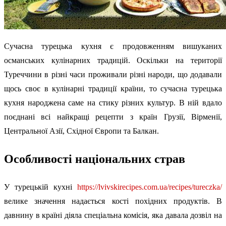
Сучасна турецька кухня є продовженням вишуканих
османських кулінарних традицій. Оскільки на території
Туреччини в різні часи проживали різні народи, що додавали
щось своє в кулінарні традиції країни, то сучасна турецька
кухня народжена саме на стику різних культур. В ній вдало
поєднані всі найкращі рецепти з країн Грузії, Вірменії,
Центральної Азії, Східної Європи та Балкан.
Особливості національних страв
У турецькій кухні
https://lvivskirecipes.com.ua/recipes/tureczka/
велике значення надається кості похідних продуктів. В
давнину в країні діяла спеціальна комісія, яка давала дозвіл на