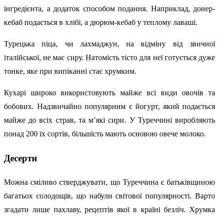
інгредієнта, а додаток способом подання. Наприклад, донер-
кебаб подається в хлібі, а дюрюм-кебаб у теплому лаваші.
Турецька піца, чи лахмаджун, на відміну від звичної
італійської, не має сиру. Натомість тісто для неї готується дуже
тонке, яке при випіканні стає хрумким.
Кухарі широко використовують майже всі види овочів та
бобових. Надзвичайно популярним є йогурт, який подається
майже до всіх страв, та м’які сири. У Туреччині виробляють
понад 200 їх сортів, більшість мають основою овече молоко.
Десерти
Можна сміливо стверджувати, що Туреччина є батьківщиною
багатьох солодощів, що набули світової популярності. Варто
згадати лише пахлаву, рецептів якої в країні безліч. Хрумка