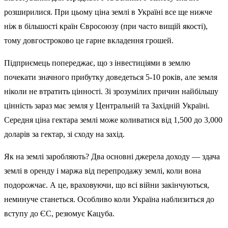
розширилися. При цьому ціна землі в Україні все ще нижче
ніж в більшості країн Євросоюзу (при часто вищій якості),
тому довгостроково це гарне вкладення грошей.
Підприємець попереджає, що з інвестиціями в землю
почекати значного прибутку доведеться 5-10 років, але земля
ніколи не втратить цінності. Зі зрозумілих причин найбільшу
цінність зараз має земля у Центральній та Західній Україні.
Середня ціна гектара землі може коливатися від 1,500 до 3,000
доларів за гектар, зі сходу на захід.
Як на землі заробляють? Два основні джерела доходу — здача
землі в оренду і маржа від перепродажу землі, коли вона
подорожчає. А це, враховуючи, що всі війни закінчуються,
неминуче станеться. Особливо коли Україна наблизиться до
вступу до ЄС, резюмує Кацуба.