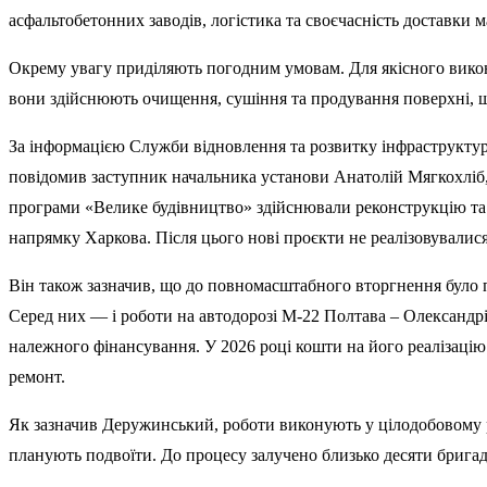
асфальтобетонних заводів, логістика та своєчасність доставки м
Окрему увагу приділяють погодним умовам. Для якісного вико
вони здійснюють очищення, сушіння та продування поверхні, що
За інформацією Служби відновлення та розвитку інфраструктури
повідомив заступник начальника установи Анатолій Мягкохліб,
програми «Велике будівництво» здійснювали реконструкцію та к
напрямку Харкова. Після цього нові проєкти не реалізовувалися
Він також зазначив, що до повномасштабного вторгнення було п
Серед них — і роботи на автодорозі М-22 Полтава – Олександрі
належного фінансування. У 2026 році кошти на його реалізаці
ремонт.
Як зазначив Деружинський, роботи виконують у цілодобовому р
планують подвоїти. До процесу залучено близько десяти бриг