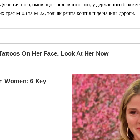
й Дяківнич повідомив, що з резервного фонду державного бюджету
х трас М-03 та М-22, тоді як решта коштів піде на інші дороги.