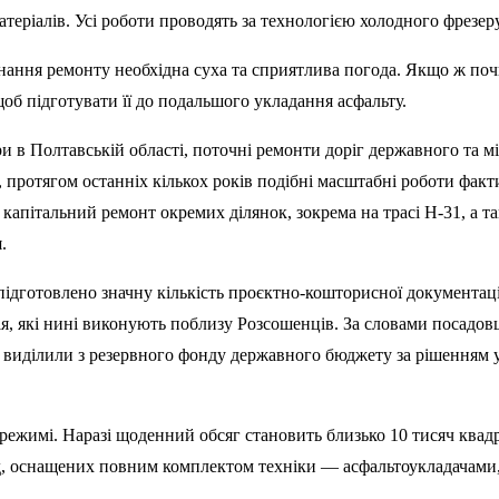
атеріалів. Усі роботи проводять за технологією холодного фрезер
нання ремонту необхідна суха та сприятлива погода. Якщо ж по
б підготувати її до подальшого укладання асфальту.
 в Полтавській області, поточні ремонти доріг державного та м
 протягом останніх кількох років подібні масштабні роботи фак
апітальний ремонт окремих ділянок, зокрема на трасі Н-31, а та
.
ідготовлено значну кількість проєктно-кошторисної документації
я, які нині виконують поблизу Розсошенців. За словами посадовц
ю виділили з резервного фонду державного бюджету за рішенням 
ежимі. Наразі щоденний обсяг становить близько 10 тисяч квад
ад, оснащених повним комплектом техніки — асфальтоукладачами,