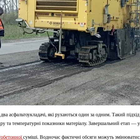
два асфальтоукладачі, які рухаються один за одним. Такий підх
ру та температурні показники матеріалу. Завершальний етап — 
тобетонної
суміші. Водночас фактичні обсяги можуть змінюватися