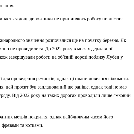
ування.
чинається дощ, дорожники не припиняють роботу повністю:
іжнародного значення розпочалися ще на початку березня. Як
тично не проводилися. До 2022 року в межах державної
кож завершували роботи на об’їзній дорозі поблизу Лубен у
 для проведення ремонтів, однак ці плани довелося відкласти.
я, цей проєкт був запланований ще раніше, однак тоді не мав
уряду. Від 2022 року на таких дорогах проводили лише ямковий
ратних метрів покриття, однак найближчим часом його
 фрезами та котками.