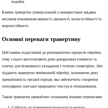
водойм.
Камінь травертин універсальний у використанні завдяки
високим показникам міцності, щільності, вологостійкості та
морозостійкості.
Основні переваги травертину
Цей камінь податливий до різноманітних процесів обробки,
тому з нього виготовляють різні декоративні елементи та
плитку для безшовного укладання з точною геометрією. Або
піддають травертин мінімальній обробці, залишаючи дику
привабливість гірської породи, яка забезпечить створення
популярних сьогодні природних текстур в облицювання.
Також травертин приваблює споживача іншими перевагами:
Стійкість до підвищеної вологості та морозу.