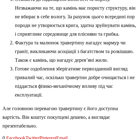
Незважаючи на те, що камінь має пористу структуру, він
не вбирає в себе вологу. За рахунок цього всередині пор
породи не утворюється крига, здатна зруйнувати камінь,
і сприятливе середовище для плісняви та грибка.
Фактура та малюнок травертину нагадує мармур чи
граніт, викликаючи асоціації з багатством та розкішшю.
Також є камінь, що нагадує дерев’яні жили.
Готове оздоблення зберігатиме первозданний вигляд
тривалий час, оскільки травертин добре очищається і не
піддається фізико-механічному впливу під час
експлуатації.
Але головною перевагою травертину є його доступна
вартість. Він коштує покупцеві дешево, а виглядає
презентабельно.
0
Facebook
Twitter
Pinterest
Email