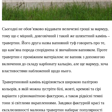
Сьогодні не обов’язково віддавати величезні гроші за мармур,
тому що є міцний, довговічний і такий же шляхетний камінь –
травертин. Його друга назва вапняний туф говорить про те,
що кам’яна порода споріднена зі звичайним вапняком. Проте
травертин є проміжним матеріалом: не вапняк з допомогою
включення до складу карбонату кальцію, але ще мармур, хоча
властивостями наближений щодо нього.
Травертиновий камінь відрізняється широкою палітрою
кольорів, в якій можна зустріти білі, жовті, кремові та сірі
варіанти з різноманітною фактурою, а також рідкісні темні
тони зі світлими вкрапленнями. Завдяки фактурній красі та
ексклюзивності малюнка травертин набирає популярності