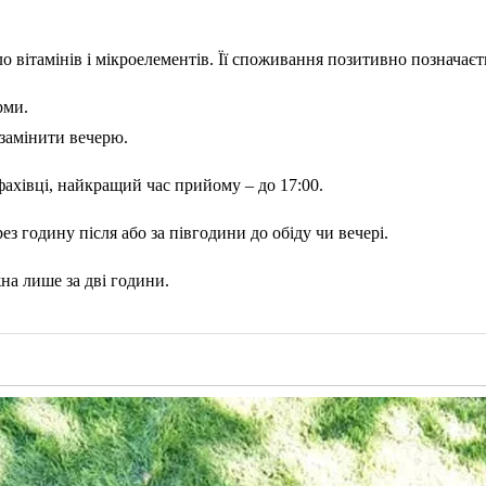
ло вітамінів і мікроелементів. Її споживання позитивно позначаєт
рми.
 замінити вечерю.
фахівці, найкращий час прийому – до 17:00.
рез годину після або за півгодини до обіду чи вечері.
на лише за дві години.