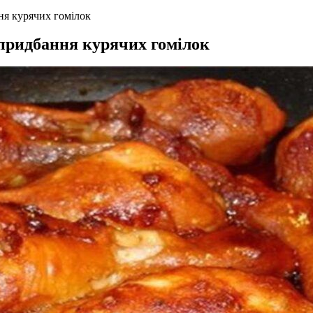
ня курячих гомілок
 придбання курячих гомілок