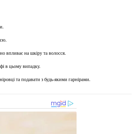
и.
ією.
вно впливає на шкіру та волосся.
фі в цьому випадку.
іровці та подавати з будь-якими гарнірами.