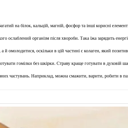
агатий на білок, кальцій, магній, фосфор та інші корисні елемент
 кого ослаблений організм після хвороби. Така їжа зарядить енерг
 а й омолодитися, оскільки в цій частині є колаген, який позити
отувати гомілки без шкірки. Страву краще готувати в духовій ша
зних частувань. Наприклад, можна смажити, варити, робити в пан