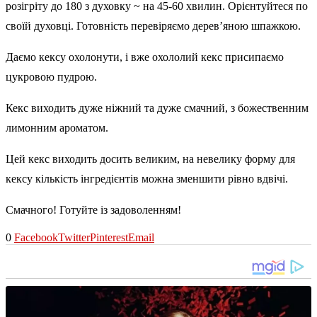
розігріту до 180 з духовку ~ на 45-60 хвилин. Орієнтуйтеся по
своїй духовці. Готовність перевіряємо дерев’яною шпажкою.
Даємо кексу охолонути, і вже охололий кекс присипаємо
цукровою пудрою.
Кекс виходить дуже ніжний та дуже смачний, з божественним
лимонним ароматом.
Цей кекс виходить досить великим, на невелику форму для
кексу кількість інгредієнтів можна зменшити рівно вдвічі.
Смачного! Готуйте із задоволенням!
0
Facebook
Twitter
Pinterest
Email