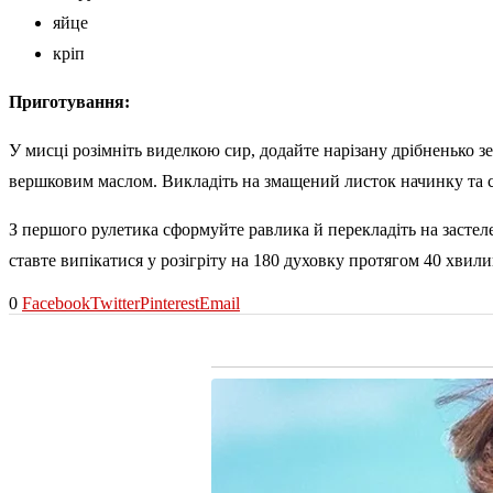
яйце
кріп
Приготування:
У мисці розімніть виделкою сир, додайте нарізану дрібненько з
вершковим маслом. Викладіть на змащений листок начинку та ск
З першого рулетика сформуйте равлика й перекладіть на застел
ставте випікатися у розігріту на 180 духовку протягом 40 хвил
0
Facebook
Twitter
Pinterest
Email