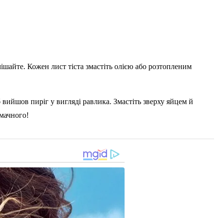
мішайте. Кожен лист тіста змастіть олією або розтопленим
вийшов пиріг у вигляді равлика. Змастіть зверху яйцем й
Смачного!