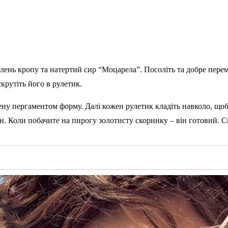
елень кропу та натертий сир “Моцарела”. Посоліть та добре пере
рутіть його в рулетик.
ену пергаментом форму. Далі кожен рулетик кладіть навколо, щоб 
ин. Коли побачите на пирогу золотисту скоринку – він готовий. 