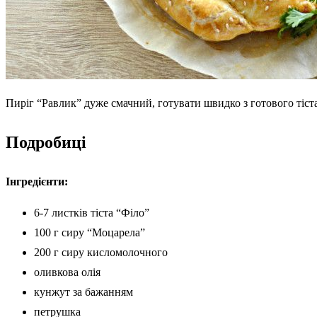
Пиріг “Равлик” дуже смачний, готувати швидко з готового тіста
Подробиці
Інгредієнти:
6-7 листків тіста “Філо”
100 г сиру “Моцарела”
200 г сиру кисломолочного
оливкова олія
кунжут за бажанням
петрушка