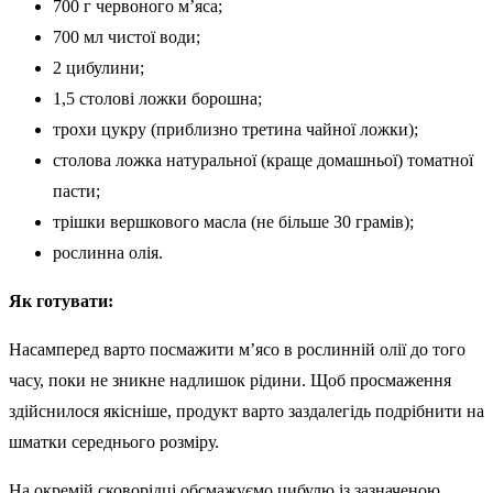
700 г червоного м’яса;
700 мл чистої води;
2 цибулини;
1,5 столові ложки борошна;
трохи цукру (приблизно третина чайної ложки);
столова ложка натуральної (краще домашньої) томатної
пасти;
трішки вершкового масла (не більше 30 грамів);
рослинна олія.
Як готувати:
Насамперед варто посмажити м’ясо в рослинній олії до того
часу, поки не зникне надлишок рідини. Щоб просмаження
здійснилося якісніше, продукт варто заздалегідь подрібнити на
шматки середнього розміру.
На окремій сковорідці обсмажуємо цибулю із зазначеною