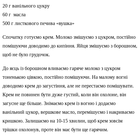
20 г ванільного цукру
60 г масла
500 г листкового печива «вушка»
Спочатку готуємо крем. Молоко змішуємо з цукром, постійно
помішуючи доводимо до кипіння. Яйця змішуємо з борошном,
щоб не було грудочок.
До яєць із борошном вливаємо гаряче молоко з цукром
тоненькою цівкою, постійно помішуючи. На малому вогні
доводимо крем до загустіння, але не перестаємо помішувати.
Крем не повинен бути дуже густий, коли він охолоне, він
загусне ще більше. Знімаємо крем із вогню і додаємо
ванільний цукор, вершкове масло, перемішуємо і накриваємо
кришкою. Залишаємо на 10-15 хвилин, щоб крем зовсім
трішки охолонув, проте він має бути ще гарячим.