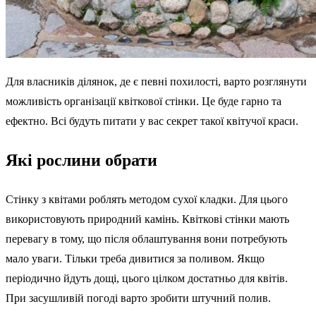
Для власників ділянок, де є певні похилості, варто розглянути
можливість організації квіткової стінки. Це буде гарно та
ефектно. Всі будуть питати у вас секрет такої квітучої краси.
Які рослини обрати
Стінку з квітами роблять методом сухої кладки. Для цього
використовують природний камінь. Квіткові стінки мають
перевагу в тому, що після облаштування вони потребують
мало уваги. Тільки треба дивитися за поливом. Якщо
періодично йдуть дощі, цього цілком достатньо для квітів.
При засушливій погоді варто зробити штучний полив.