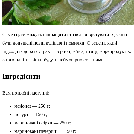
Саме соуси можуть покращити страви чи врятувати їх, якщо
були допущені певні кулінарні помилки. Є рецепт, який
підходить до всіх страв — з риби, м’яса, птиці, морепродуктів.
З ним навіть грінки будуть неймовірно смачними.
Інгредієнти
Вам потрібні наступні:
майонез — 250 г;
йогурт — 150 г;
мариновані огірки — 250 г;
мариновані печериці — 150 г;