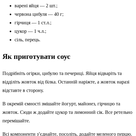
варені яйця — 2 шт.;
червона цибуля — 40 г;
гірчиця — 1 ст.л.;
цукор — 1 ч.л.;
сіль, перець.
Як приготувати соус
Подрібніть огірки, цибулю та печериці. Яйця відваріть та
відділіть жовток від білка. Останній наріжте, а жовток наразі
відставте в сторону.
В окремій ємності змішайте йогурт, майонез, гірчицю та
жовток. Сюди ж додайте цукор та лимонний сік. Все ретельно
перемішайте.
Всі компоненти з’єднайте, посоліть, додайте меленого перцю.