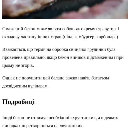
Смажений бекон може являти собою як окрему страву, так і
складову частину інших страв (піца, гамбургер, карбонара).
Вважається, що термічна обробка свинячої грудинки була
проведена правильно, якщо бекон вийшов підсмаженим і при
цьому не згорів.
Однак не порушити цей баланс важко навіть багатьом
досвідченим кулінарам.
Подробиці
Іноді бекон не отримує необхідної «хрустинки», а в деяких
випадках перетворюється на «вуглинки».