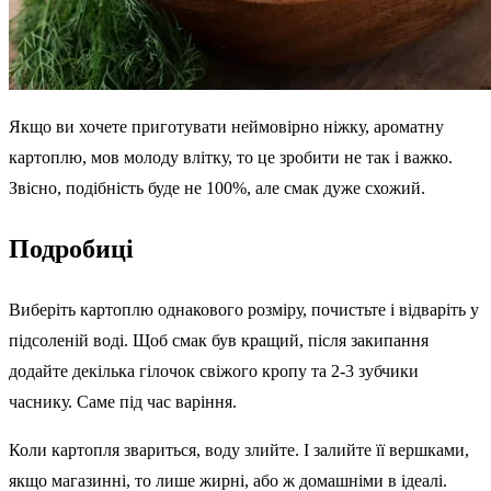
Якщо ви хочете приготувати неймовірно ніжку, ароматну
картоплю, мов молоду влітку, то це зробити не так і важко.
Звісно, подібність буде не 100%, але смак дуже схожий.
Подробиці
Виберіть картоплю однакового розміру, почистьте і відваріть у
підсоленій воді. Щоб смак був кращий, після закипання
додайте декілька гілочок свіжого кропу та 2-3 зубчики
часнику. Саме під час варіння.
Коли картопля звариться, воду злийте. І залийте її вершками,
якщо магазинні, то лише жирні, або ж домашніми в ідеалі.