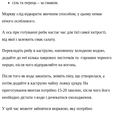
сіль та перець – за смаком.
Моркву слід відварити звичним способом, у цьому немає
нічого особливого.
А ось при готуванні риби настає час для тієї самої хитрості,
від якої і залежить смак салату.
Перекладіть рибу в каструлю, наповнену холодною водою,
додайте до неї кілька лаврових листочків та горошин чорного
перцю, після чого відправляйте на вогонь.
Після того як вода закипить, зніміть піну, що утворилася, а
потім додайте в каструлю чайну ложку цукру. На
приготування минтая потрібно 15-20 хвилин, після чого його
необхідно дістати з води і дочекатися охолодження.
У цей час можете зайнятися морквою, яку потрібно