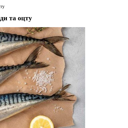
цту
ди та оцту