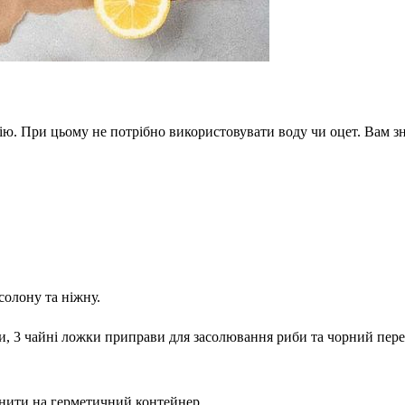
ію. При цьому не потрібно використовувати воду чи оцет. Вам зн
солону та ніжну.
ки, 3 чайні ложки приправи для засолювання риби та чорний пер
інити на герметичний контейнер.