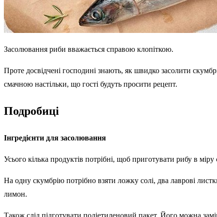
Засолювання риби вважається справою клопіткою.
Проте досвідчені господині знають, як швидко засолити скумбр
смачною настільки, що гості будуть просити рецепт.
Подробиці
Інгредієнти для засолювання
Усього кілька продуктів потрібні, щоб приготувати рибу в міру 
На одну скумбрію потрібно взяти ложку солі, два лаврові лист
лимон.
Також слід підготувати поліетиленовий пакет. Його можна зам