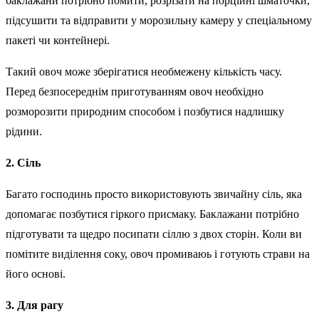
баклажани потрібно помити, розрізати на порційні шматочки,
підсушити та відправити у морозильну камеру у спеціальному
пакеті чи контейнері.
Такий овоч може зберігатися необмежену кількість часу.
Перед безпосереднім приготуванням овоч необхідно
розморозити природним способом і позбутися надлишку
рідини.
2. Сіль
Багато господинь просто використовують звичайну сіль, яка
допомагає позбутися гіркого присмаку. Баклажани потрібно
підготувати та щедро посипати сіллю з двох сторін. Коли ви
помітите виділення соку, овоч промиваюь і готують страви на
його основі.
3. Для рагу