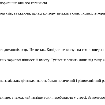
корисніші: білі або коричневі.
дуктів, вважаючи, що від кольору залежить смак і кількість корис
а домашніх яєць. Це не так. Колір лише вказує на темне оперенн
ик харчової цінності її вмісту. Тут все залежить лише від типу х
 на заміських ділянках, мають більш насичений і різноманітний р
ітне, а також найчастіше вони перебувають у стресі. За кольором