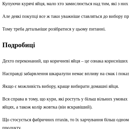
Купуючи курячі яйця, мало хто замислюється над тим, які з них 
Але деякі покупці все ж таки уважніше ставляться до вибору про
Тому треба детальніше розібратися у цьому питанні.
Подробиці
Дехто переконаний, що коричневі яйця – це ознака корисніших т
Насправді забарвлення шкаралупи немає впливу на смак і показн
Якщо є можливість вибору, краще вибирати домашні яйця.
Вся справа в тому, що кури, які ростуть у більш вільних умовах
яйцях, а також колір жовтка (він яскравіший).
Що стосується фабричних птахів, то їх харчування більш одноман
продукту.