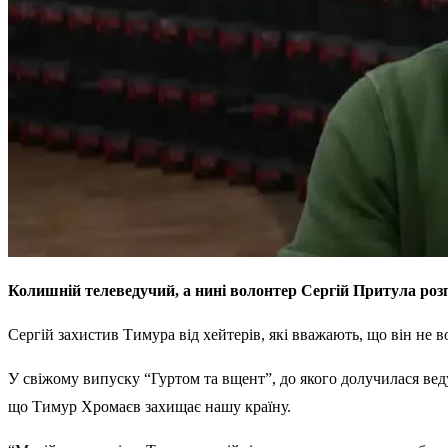
Колишній телеведучий, а нині волонтер Сергій Притула ро
Сергій захистив Тимура від хейтерів, які вважають, що він не в
У свіжому випуску “Гуртом та вщент”, до якого долучилася вед
що Тимур Хромаєв захищає нашу країну.