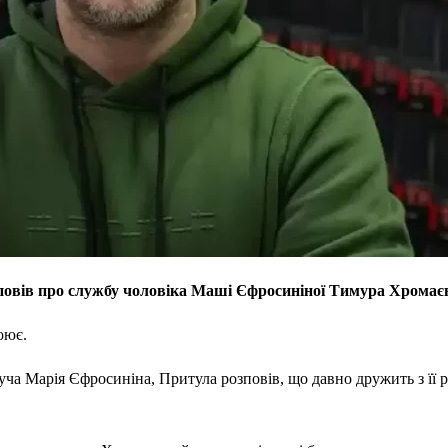
зповів про службу чоловіка Маші Єфросиніної Тимура Хромає
оює.
уча Марія Єфросиніна, Притула розповів, що давно дружить з її р