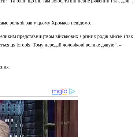
: “Та блін, що він там воює, та він певне ряжений і так далі”,
саме роль зіграв у цьому Хромаєв невідомо.
еликим представництвом військових з різних родів військ і так
ється ця історія. Тому передай чоловікові велике дякую”, –
єння.