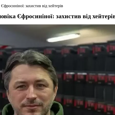
 Єфросиніної: захистив від хейтерів
овіка Єфросиніної: захистив від хейтері