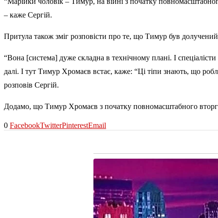
“Марійки чоловік – Тимур, на війні з початку повномасштабного 
– каже Сергій.
Притула також зміг розповісти про те, що Тимур був долучений 
“Вона [система] дуже складна в технічному плані. І спеціаліст
далі. І тут Тимур Хромаєв встає, каже: “Ці тіпи знають, що робл
розповів Сергій.
Додамо, що Тимур Хромаєв з початку повномасштабного вторгн
0
Facebook
Twitter
Pinterest
Email