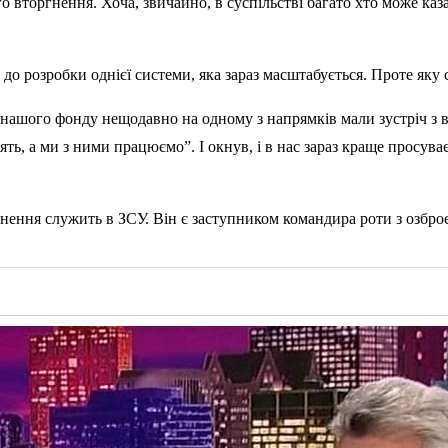
вторгнення. Хоча, звичайно, в суспільстві багато хто може казати
до розробки однієї системи, яка зараз масштабується. Проте яку 
и нашого фонду нещодавно на одному з напрямків мали зустріч з в
ять, а ми з ними працюємо”. І окнув, і в нас зараз краще просува
ення служить в ЗСУ. Він є заступником командира роти з озбро